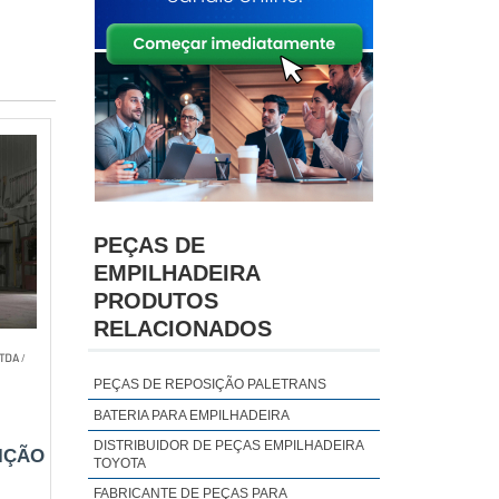
quenas
 custo
te dos
níveis
lmente
PEÇAS DE
EMPILHADEIRA
presas
PRODUTOS
s mais
RELACIONADOS
LTDA
/
PEÇAS DE REPOSIÇÃO PALETRANS
tes de
BATERIA PARA EMPILHADEIRA
e seus
DISTRIBUIDOR DE PEÇAS EMPILHADEIRA
lhante
IÇÃO
TOYOTA
FABRICANTE DE PEÇAS PARA