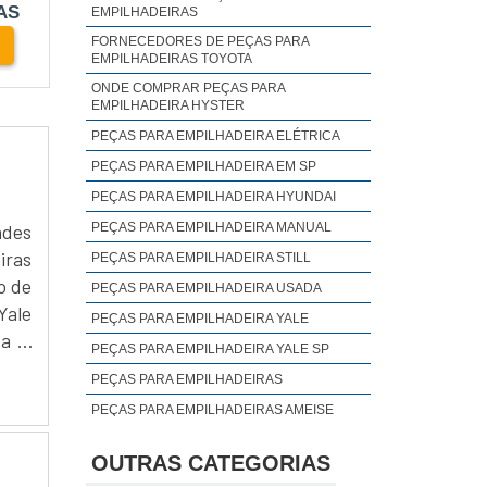
AS
EMPILHADEIRAS
asto e
FORNECEDORES DE PEÇAS PARA
as de
EMPILHADEIRAS TOYOTA
idades
ONDE COMPRAR PEÇAS PARA
EMPILHADEIRA HYSTER
PEÇAS PARA EMPILHADEIRA ELÉTRICA
PEÇAS PARA EMPILHADEIRA EM SP
ntem a
PEÇAS PARA EMPILHADEIRA HYUNDAI
peças.
PEÇAS PARA EMPILHADEIRA MANUAL
ades
que as
iras
PEÇAS PARA EMPILHADEIRA STILL
o de
PEÇAS PARA EMPILHADEIRA USADA
ale
sgaste
PEÇAS PARA EMPILHADEIRA YALE
za a
re que
PEÇAS PARA EMPILHADEIRA YALE SP
PEÇAS PARA EMPILHADEIRAS
rca da
PEÇAS PARA EMPILHADEIRAS AMEISE
ncione
PEÇAS PARA EMPILHADEIRAS E
EQUIPAMENTOS PARA MOVIMENTAÇÃO DE
OUTRAS CATEGORIAS
CARGA