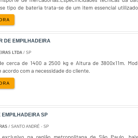
se tipo de bateria trata-se de um item essencial utilizad
DAS?
ricos, como rebocadores, tratores e empilhadeiras e, por i
ORA
 procedência, faça inspeções visuais e busque garantias so
 DE EMPILHADEIRA
PILHADEIRAS?
IRAS LTDA
/ SP
as, leilões, marketplaces online e por meio de parceri
de cerca de 1400 a 2500 kg e Altura de 3800x11m. Mod
e acordo com a necessidade do cliente.
USTENTABILIDADE?
ORA
sos naturais e o volume de resíduos, promovendo prática
AS USADAS?
 EMPILHADEIRA SP
de e o desempenho das peças, prevenindo falhas e prolo
IRAS
/ SANTO ANDRÉ - SP
 exclusivo na região metropolitana de São Paulo, bai