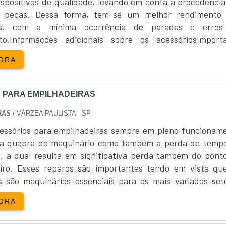
ispositivos de qualidade, levando em conta a procedência
onais qualificados que podem auxiliar na escolha das peça
s peças. Dessa forma, tem-se um melhor rendimento
ras, com a mínima ocorrência de paradas e erros
fora de operação também são uma boa alternativa para enc
to.Informações adicionais sobre os acessóriosImport
leilões, é possível adquirir peças diretamente de empilha
e os acessórios para empilhadeiras devem ser adquirido
ORA
as condições de uso.
ssionais e especializ....
rmas online especializadas em peças para empilhadeiras.
s de diferentes fornecedores, além de oferecerem avalia
 PARA EMPILHADEIRAS
da a escolher vendedores confiáveis.
RAS
/ VÁRZEA PAULISTA - SP
tenção e assistência técnica podem ser uma excelente fo
essórios para empilhadeiras sempre em pleno funcionam
ente têm acesso a peças de reposição de qualidade e
ó a quebra do maquinário como também a perda de temp
rnecidos.
, a qual resulta em significativa perda também do pont
eiro. Esses reparos são importantes tendo em vista qu
 importante sempre verificar a reputação do forneced
s são maquinários essenciais para os mais variados set
compra seja segura e vantajosa.
Funcionalidade das empilhadeirasDentre as diversas fun
ORA
ras, é possí....
de ser uma estratégia comercial inteligente, proporci