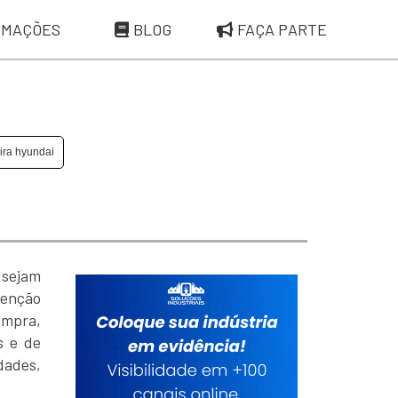
RMAÇÕES
BLOG
FAÇA PARTE
ira hyundai
 sejam
tenção
ompra,
s e de
dades,