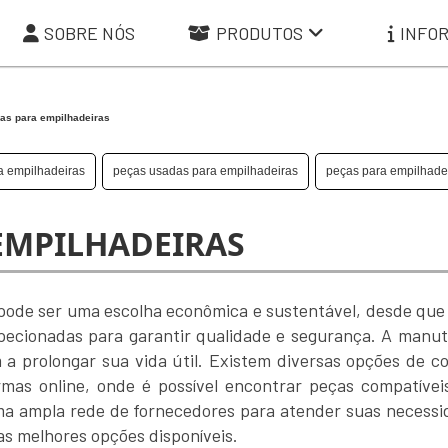
SOBRE NÓS
PRODUTOS
INFO
as para empilhadeiras
a empilhadeiras
peças usadas para empilhadeiras
peças para empilhade
EMPILHADEIRAS
pode ser uma escolha econômica e sustentável, desde que
specionadas para garantir qualidade e segurança. A manu
a prolongar sua vida útil. Existem diversas opções de c
formas online, onde é possível encontrar peças compatívei
uma ampla rede de fornecedores para atender suas necessi
as melhores opções disponíveis.