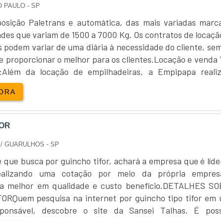
O PAULO - SP
s mais antigas podem ter um desgaste acumulado maior,
isso não significa que peças mais novas sejam sempre a 
osição Paletrans e automática, das mais variadas marc
nção pode oferecer insights valiosos sobre a qualidade da p
des que variam de 1500 a 7000 Kg. Os contratos de locaçã
s podem variar de uma diária à necessidade do cliente, se
Alguns fornecedores de peças usadas oferecem garanti
e proporcionar o melhor para os clientes.Locação e venda 
o uma segurança adicional ao comprador. Isso é especia
a:Além da locação de empilhadeiras, a Empipapa reali
pacto direto na segurança operacional da empilhadeira.
lhadeira...
ORA
ÇAS USADAS
 garantir a durabilidade e o desempenho das
peças usad
FOR
am uma opção econômica, elas ainda exigem cuidados espec
funcionamento eficiente do equipamento.
S
/ GUARULHOS - SP
grama de manutenção regular. Isso inclui inspeções freq
e que busca por guincho tifor, achará a empresa que é líde
os que possam comprometer a operação. Durante essas insp
ealizando uma cotação por meio da própria empre
icos, como sistemas hidráulicos, freios e motores, q
 a melhor em qualidade e custo benefício.DETALHES S
das empilhadeiras.
RQuem pesquisa na internet por guincho tipo tifor em
ponsável, descobre o site da Sansei Talhas. É poss
nter as peças adequadamente lubrificadas reduz o atri