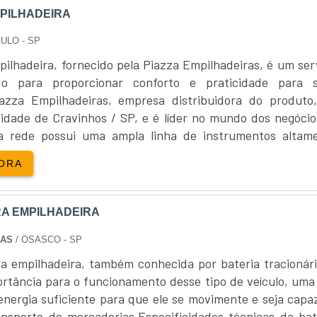
ráticas sustentáveis.
PILHADEIRA
fornecedores confiáveis é essencial para garantir a qualida
ULO - SP
pilhadeira, fornecido pela Piazza Empilhadeiras, é um ser
zado para proporcionar conforto e praticidade para 
nutenção e capacitar os operadores para o uso corre
iazza Empilhadeiras, empresa distribuidora do produto,
 usadas pode ser maximizada, assegurando que o equip
idade de Cravinhos / SP, e é líder no mundo dos negócio
ma eficiente.
 a rede possui uma ampla linha de instrumentos altam
e qualidade para suas empilhadeiras, a Soluções Indus
para oferecer as soluções mais adequadas para tipos dive
 podem atender às suas necessidades específicas.
ORA
Saiba ma....
manter seu equipamento em perfeitas condições. Solicite
 opções disponíveis no mercado!
RA EMPILHADEIRA
PEÇAS USADAS PARA EMPILHADEIRAS
IAS
/ OSASCO - SP
ra empilhadeira, também conhecida por bateria tracionári
USADAS PARA EMPILHADEIRAS?
rtância para o funcionamento desse tipo de veículo, uma
isponibilidade imediata, contribuição para a sustentabili
energia suficiente para que ele se movimente e seja capa
ransporte de mercadorias.Especificidades técnicas da bat