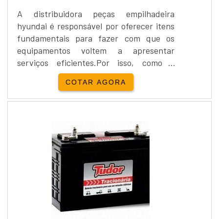
A distribuidora peças empilhadeira
hyundai é responsável por oferecer itens
fundamentais para fazer com que os
equipamentos voltem a apresentar
serviços eficientes.Por isso, como é
possível encontrar uma grande variedade
COTAR AGORA
de empilhadeiras, tanto no que se refere
ao seu modelo como no que tange à
marca, a escolha das peças pode ser
fundamental para atingir os mais
eficientes resultados.Como as
empilhadeiras são equipamentos que
estão semp...