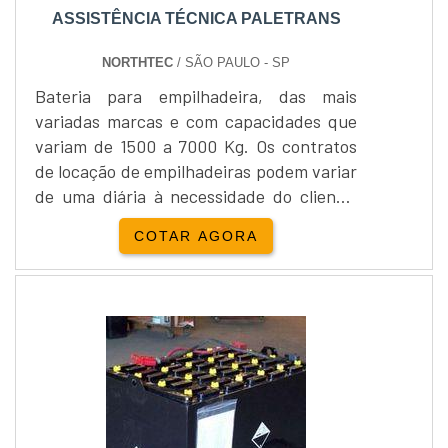
ASSISTÊNCIA TÉCNICA PALETRANS
NORTHTEC
/ SÃO PAULO - SP
Bateria para empilhadeira, das mais
variadas marcas e com capacidades que
variam de 1500 a 7000 Kg. Os contratos
de locação de empilhadeiras podem variar
de uma diária à necessidade do cliente,
sempre com intuito de proporcionar o
COTAR AGORA
melhor para os clientes.Locação e venda
Yale Empilhadeira:Além da locação de
empilhadeiras, a Empipapa realiza a
venda de empilhadeira...