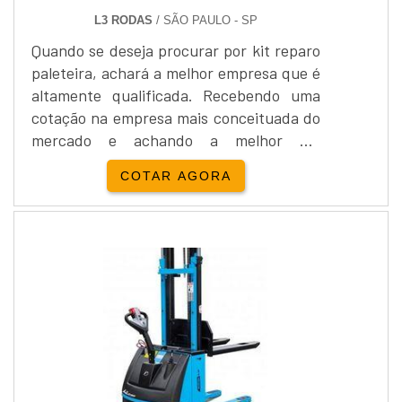
L3 RODAS
/ SÃO PAULO - SP
Quando se deseja procurar por kit reparo
paleteira, achará a melhor empresa que é
altamente qualificada. Recebendo uma
cotação na empresa mais conceituada do
mercado e achando a melhor em
qualidade e custo benefício. Quando o
COTAR AGORA
quesito é kit reparo paleteira, com os
profissionais especializados da L3 Rodas
receberá precisão com melhor
preço.OUTRAS INFORMAÇÕES SOBRE
KIT REPARO PALETEIRAHá muitas
maneiras eficientes de demonstrar
competência e excelência em sua área de
atuação. A L3 Rodas foca seus recursos
em criar aos parceiros uma estrutura
com: Tecnologia de ponta; Escritório de