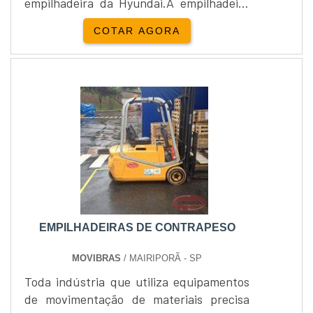
empilhadeira da Hyundai.A empilhadeira
de elevação elétrica da Hyundai possui
COTAR AGORA
uma capacidade de carga de 1.000kg com
elevação elétrica máxima de 2.600 mm, a
torre tem altura máxima de 3.200 mm, a
empilhadeira de elevação elétrica possui
motor de corrente contínua garantindo a
alta confiabilidade.A oti....
EMPILHADEIRAS DE CONTRAPESO
MOVIBRAS
/ MAIRIPORÃ - SP
Toda indústria que utiliza equipamentos
de movimentação de materiais precisa