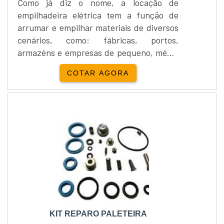
Como já diz o nome, a locação de
empilhadeira elétrica tem a função de
arrumar e empilhar materiais de diversos
cenários, como: fábricas, portos,
armazéns e empresas de pequeno, médio
e grande porte.Ela é excelente para o
COTAR AGORA
transporte horizontal interno e
armazenamento. Com fácil manuseio, as
máquinas são equipadas e possuem uma
boa aceleração. Pensando em custo-
benefício, identificar qual é a melhor
opção depende da finalidade que a
empilhadeir....
KIT REPARO PALETEIRA