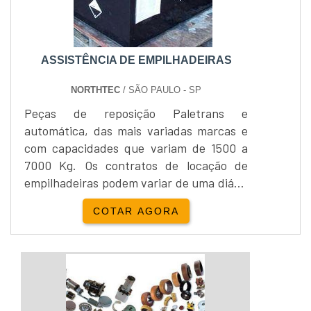
ASSISTÊNCIA DE EMPILHADEIRAS
NORTHTEC
/ SÃO PAULO - SP
Peças de reposição Paletrans e
automática, das mais variadas marcas e
com capacidades que variam de 1500 a
7000 Kg. Os contratos de locação de
empilhadeiras podem variar de uma diária
à necessidade do cliente, sempre com
COTAR AGORA
intuito de proporcionar o melhor para os
clientes.Locação e venda Yale
Empilhadeira:Além da locação de
empilhadeiras, a Empipapa realiza a
venda de empilhadeira...