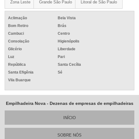
Zona Leste
Grande São Paulo
Litoral de São Paulo
Aclimação
Bela Vista
Bom Retiro
Brás
Cambuci
Centro
Consolação
Higienópolis
Glicério
Liberdade
Luz
Pari
República
Santa Cecília
Santa Efigênia
Sé
Vila Buarque
Empilhadeira Nova - Dezenas de empresas de empilhadeiras
INÍ­CIO
SOBRE NÓS