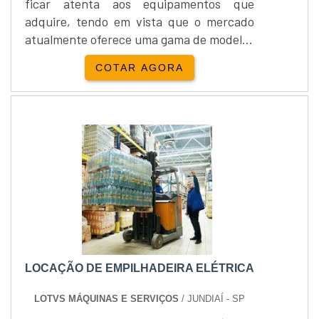
ficar atenta aos equipamentos que
adquire, tendo em vista que o mercado
atualmente oferece uma gama de modelos
que podem ser aplicados a inúmeras
COTAR AGORA
realidades das empresas. Um bom
exemplo disso, são as empilhadeiras de
contrapeso, que dependendo do seu
modelo pode ser utilizado em ambientes
externos ou internos. Características das
empilhadeiras de contrapesoEste
modelo....
LOCAÇÃO DE EMPILHADEIRA ELÉTRICA
LOTVS MÁQUINAS E SERVIÇOS
/ JUNDIAÍ - SP