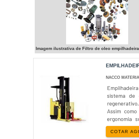
Imagem ilustrativa de Filtro de oleo empilhadeira
EMPILHADEI
NACCO MATERIA
Empilhadeir
sistema de 
regenerativo
Assim como 
ergonomia su
utilização in
COTAR AG
uma variedade