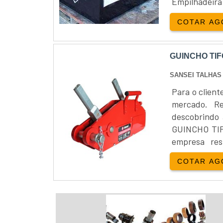
Empilhadeir
venda de empi
COTAR AG
GUINCHO TI
SANSEI TALHA
Para o client
mercado. R
descobrindo
GUINCHO TIFO
empresa res
encontrar gu
COTAR AG
oferecendo o 