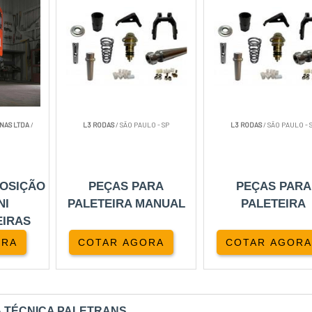
NAS LTDA
/
L3 RODAS
/ SÃO PAULO - SP
L3 RODAS
/ SÃO PAULO - 
POSIÇÃO
PEÇAS PARA
PEÇAS PARA
NI
PALETEIRA MANUAL
PALETEIRA
IRAS
ORA
COTAR AGORA
COTAR AGORA
A TÉCNICA PALETRANS