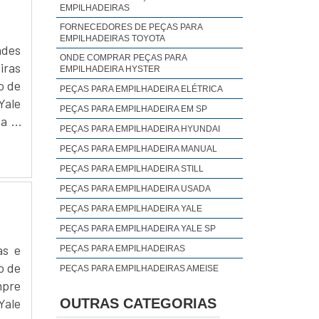
EMPILHADEIRAS
FORNECEDORES DE PEÇAS PARA
EMPILHADEIRAS TOYOTA
ades
ONDE COMPRAR PEÇAS PARA
iras
EMPILHADEIRA HYSTER
o de
PEÇAS PARA EMPILHADEIRA ELÉTRICA
ale
PEÇAS PARA EMPILHADEIRA EM SP
za a
PEÇAS PARA EMPILHADEIRA HYUNDAI
PEÇAS PARA EMPILHADEIRA MANUAL
PEÇAS PARA EMPILHADEIRA STILL
PEÇAS PARA EMPILHADEIRA USADA
PEÇAS PARA EMPILHADEIRA YALE
PEÇAS PARA EMPILHADEIRA YALE SP
as e
PEÇAS PARA EMPILHADEIRAS
o de
PEÇAS PARA EMPILHADEIRAS AMEISE
mpre
PEÇAS PARA EMPILHADEIRAS E
EQUIPAMENTOS PARA MOVIMENTAÇÃO DE
OUTRAS CATEGORIAS
Yale
CARGA