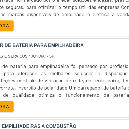
cupada em desenvolver produtos e serviços com a mais 
te seguras, para otimizar o tempo útil das empresas.Con
uscando a excelência nos serviços e o atendimento ao clie
as marcas disponíveis de empilhadeira elétrica a vend
para solucionar quaisquer eventualidades em nos
ubishi, - Nissan, - Komatsu, - Doosan, - Linde, - Still, - Hel
ORA
s, como também aperfeiçoar os processos para minimiz
.
rada na oficina. A missão é garantir a manutençã
o atendimento técnico aos clientes, para que esse padrã
 DE BATERIA PARA EMPILHADEIRA
ssa ser contínuo, a empresa investe na atualização de 
 .
S E SERVIÇOS
/ JUNDIAÍ - SP
 de bateria para empilhadeira foi pensado por profissio
 para oferecer as melhores soluções à disposiçã
teções controle de vibração de rede, corrente baixa, te
correta, inversão de polaridade.Um carregador de bateria 
a de qualidade otimiza o funcionamento da bateri
ente, do próprio equipamento que ela recarrega.Mais sob
ORA
em de uma equipe....
 EMPILHADEIRAS A COMBUSTÃO