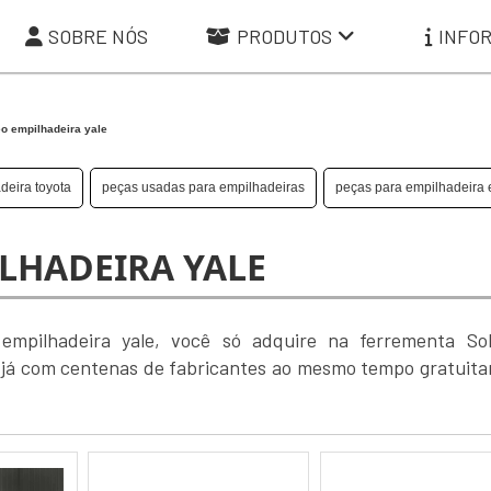
SOBRE NÓS
PRODUTOS
INFO
leo empilhadeira yale
deira toyota
peças usadas para empilhadeiras
peças para empilhadeira e
ILHADEIRA YALE
empilhadeira yale, você só adquire na ferrementa So
o já com centenas de fabricantes ao mesmo tempo gratuit