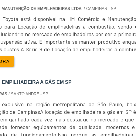
 MANUTENÇÃO DE EMPILHADEIRAS LTDA.
/ CAMPINAS - SP
a Toyota está disponível na HM Comércio e Manutençã
as para Locação de empilhadeiras a combustão, sendo
lucionária no mercado de empilhadeiras por ser a primeir
spensão ativa. É importante se manter produtivo enqu
os custos.A Série 8 de Locação de empilhadeiras a combu
seu potencial com baixo custo e facilidade de manuten
ORA
 confiabilidade....
 EMPILHADEIRA A GÁS EM SP
IRAS
/ SANTO ANDRÉ - SP
 exclusivo na região metropolitana de São Paulo, bai
egião de CampinasA locação de empilhadeira a gás em SP 
 tem ganhado cada vez mais destaque no mercado e que
dade fornecer equipamentos de qualidade, modernos 
tado de funcionamento.Isso porque as empilhadeiras