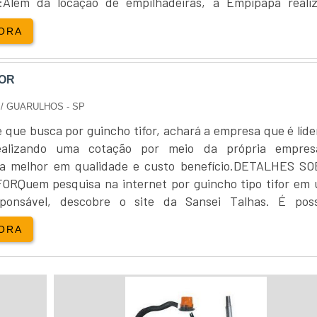
a:Além da locação de empilhadeiras, a Empipapa reali
lhadeira...
ORA
FOR
S
/ GUARULHOS - SP
e que busca por guincho tifor, achará a empresa que é líde
ealizando uma cotação por meio da própria empre
 a melhor em qualidade e custo benefício.DETALHES S
RQuem pesquisa na internet por guincho tipo tifor em
ponsável, descobre o site da Sansei Talhas. É poss
incho mecânico 2 toneladas e empilhadeira elétrica 3
ORA
que há de melhor n...