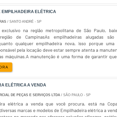
 EMPILHADEIRA ELÉTRICA
IRAS
/ SANTO ANDRÉ - SP
 exclusivo na região metropolitana de São Paulo, bai
região de CampinasAs empilhadeiras alugadas são
 quanto qualquer empilhadeira nova, isso porque uma
onsável pela locação deve estar sempre atenta a manute
as máquinas.A manutenção é uma forma de garantir que
cação de empilhadeira elétrica, todas as máquinas possam e
ORA
ionando em perfeitas condições de uso, e que se tenh
rápido, caso ocorra alguma falha inesperada na máquina. 
sca alugar empilhadeira, além de se eximir da necessidad
RA ELÉTRICA A VENDA
frota, a empresa também está buscando disponibilidad
to.DETALHES FUNDAMENTAIS SOBRE O PRODUTOMel
CIAL DE PEÇAS E SERVIÇOS LTDA
/ SÃO PAULO - SP
cio;Equipamentos de alta qualidade;O produto pode ser u
ira elétrica a venda que você procura, está na Copa
as situações;Entre outros.A MELHOR LOCAÇÃO
diversas marcas e modelos de Empilhadeira elétrica a vend
RA ELÉTRICA DO MERCADOA JIT Empilhadeiras é 
estaca no mercado por oferecer soluções eficazes, prátic