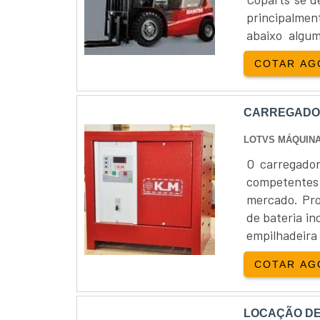
empresa preo
principalmen
qualidade, b
abaixo algum
Tudo isso 
Toyota, - Mits
COTAR AG
equipamento
Hangcha, -...
tempo de pa
excelência n
CARREGADOR
qualidade po
profissionais.
LOTVS MÁQUINA
O carregador
competentes
mercado. Pro
de bateria in
empilhadeir
consequentem
COTAR AG
empresaDispõ
LOCAÇÃO DE