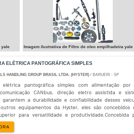
 yale
Imagem ilustrativa de Filtro de oleo empilhadeira yale
RA ELÉTRICA PANTOGRÁFICA SIMPLES
LS HANDLING GROUP BRASIL LTDA. (HYSTER)
/ BARUERI - SP
a elétrica pantográfica simples com alimentação por
comunicação CANbus, direção eletro assistida e sis
, garantem a durabilidade e confiabilidade desses veícu
outros equipamentos da Hyster, eles são concebidos
perior para versatilidade e produtividade.Concebida 
terna, a Empilhadeira elétrica pantográfica simples é ideal 
ORA
 de aplicações,....