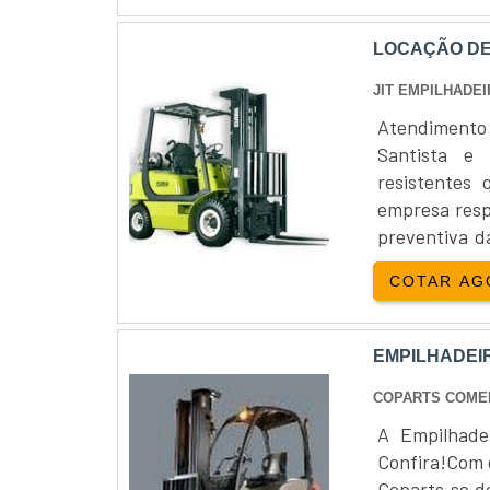
LOCAÇÃO DE
JIT EMPILHADE
Atendimento
Santista e 
resistentes
empresa resp
preventiva d
realizar a lo
COTAR AG
sempre func
atendimento 
quando se bu
EMPILHADEI
controlar a 
equipamen
COPARTS COMER
custo-benefí
A Empilhade
em divers
Confira!Com 
EMPILHADEI
Coparts se d