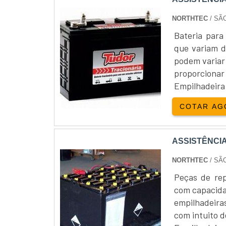
NORTHTEC
/ SÃ
Bateria para
que variam d
podem variar 
proporcion
Empilhadeir
venda de empi
COTAR AG
ASSISTÊNCI
NORTHTEC
/ SÃ
Peças de rep
com capacida
empilhadeira
com intuito d