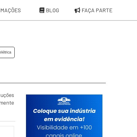
RMAÇÕES
BLOG
FAÇA PARTE
létrica
luções
amente