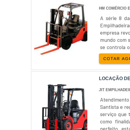
HM COMÉRCIO E
A série 8 d
Empilhadeir
empresa revo
mundo com su
se controla 
mostra todo 
COTAR AG
durabilidade e
LOCAÇÃO DE
JIT EMPILHADE
Atendimento
Santista e r
serviço que
como finali
perfeito es