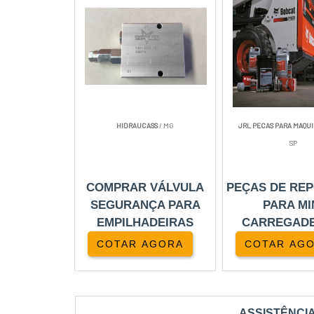
HIDRAUCASS
/ MG
JRL PECAS PARA MAQUI
SP
COMPRAR VÁLVULA
PEÇAS DE RE
SEGURANÇA PARA
PARA MI
EMPILHADEIRAS
CARREGADE
COTAR AGORA
COTAR AG
ASSISTÊNCI