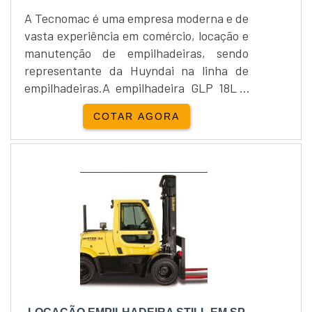
A Tecnomac é uma empresa moderna e de
vasta experiência em comércio, locação e
manutenção de empilhadeiras, sendo
representante da Huyndai na linha de
empilhadeiras.A empilhadeira GLP 18L 7
possui capacidade de carga de 1800 kg,
COTAR AGORA
obtém de um giro de 2.013 mm e é
equipada com o motor HMC-Beta, a
empilhadeira GLP 18L 7 é ideal para
carregamento e descarregamento de
mercadorias, possui elevação de 4.000 a
6.000mm.O freio da empilhadeira GLP 18L
7....