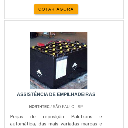
sempre com intuito de proporcionar o
COTAR AGORA
melhor para os clientes.Locação e venda
Yale Empilhadeira:Além da locação de
empilhadeiras, a Empipapa realiza a
venda de empilhadeira...
ASSISTÊNCIA DE EMPILHADEIRAS
NORTHTEC
/ SÃO PAULO - SP
Peças de reposição Paletrans e
automática, das mais variadas marcas e