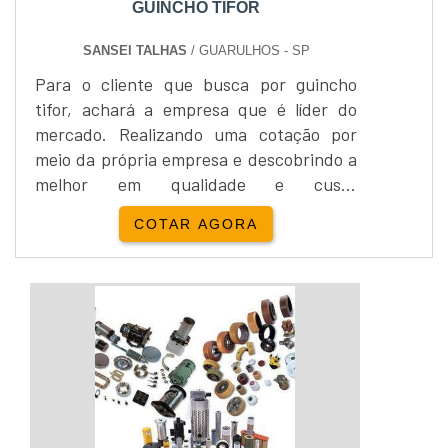
GUINCHO TIFOR
SANSEI TALHAS
/ GUARULHOS - SP
Para o cliente que busca por guincho
tifor, achará a empresa que é líder do
mercado. Realizando uma cotação por
meio da própria empresa e descobrindo a
melhor em qualidade e custo
benefício.DETALHES SOBRE GUINCHO
COTAR AGORA
TIFORQuem pesquisa na internet por
guincho tipo tifor em uma empresa
responsável, descobre o site da Sansei
Talhas. É possível encontrar guincho
mecânico 2 toneladas e empilhadeira
elétrica 3,5m, oferecendo o que há de
melhor n...