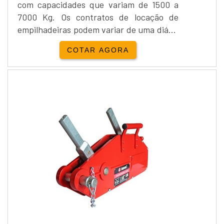
com capacidades que variam de 1500 a
7000 Kg. Os contratos de locação de
empilhadeiras podem variar de uma diária
à necessidade do cliente, sempre com
COTAR AGORA
intuito de proporcionar o melhor para os
clientes.Locação e venda Yale
Empilhadeira:Além da locação de
empilhadeiras, a Empipapa realiza a
venda de empilhadeira...