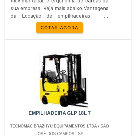
movimentação e ergonomia de cargas da
sua empresa. Veja mais abaixo!Vantagens
da Locação de empilhadeiras: - A
manutenção é de responsabilidade do
COTAR AGORA
locador, - Maior custo-benefício, -
Flexibilidade na troca do equipamento,
conforme demanda, - Locação para um
curto prazo, - Dispensa estoque de peças
para o veículo, - Equipamentos
disponíveis 24 horas, - Entre outros.A
loca....
EMPILHADEIRA GLP 18L 7
TECNOMAC BRAZHYU EQUIPAMENTOS LTDA
/ SÃO
JOSÉ DOS CAMPOS - SP