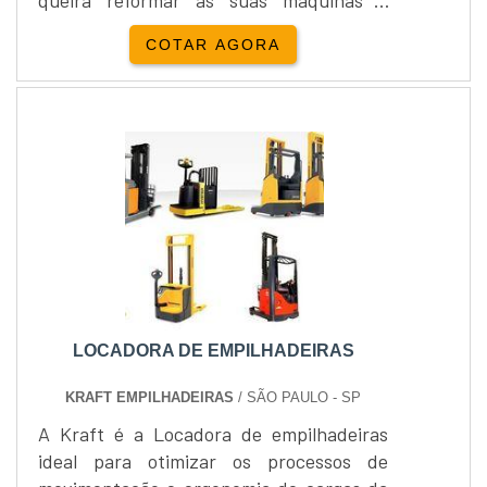
queira reformar as suas máquinas a
empresa de aluguel também poderá
COTAR AGORA
realizar este serviço, os técnicos e
profissionais são capacitados para
atender diversas situações. Os serviços
que a empresa de aluguel oferece
Diagnosticam os equipamentos, Realizam
trocas de peças, Disponibilizam
assistência, Muit....
LOCADORA DE EMPILHADEIRAS
KRAFT EMPILHADEIRAS
/ SÃO PAULO - SP
A Kraft é a Locadora de empilhadeiras
ideal para otimizar os processos de