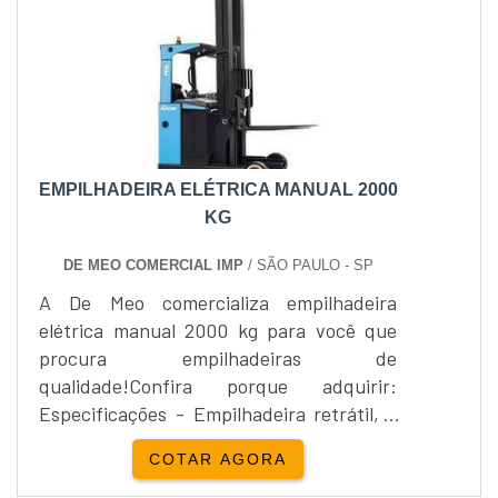
EMPILHADEIRA ELÉTRICA MANUAL 2000
KG
DE MEO COMERCIAL IMP
/ SÃO PAULO - SP
A De Meo comercializa empilhadeira
elétrica manual 2000 kg para você que
procura empilhadeiras de
qualidade!Confira porque adquirir:
Especificações - Empilhadeira retrátil, -
Tração elétrica, - Elevação até 8 metros, -
COTAR AGORA
Sem esforço do operador, - Elevação por
sistema fingertips. Utilização As