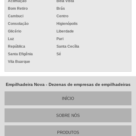
Aclimação
Bela Vista
Bom Retiro
Brás
Cambuci
Centro
Consolação
Higienópolis
Glicério
Liberdade
Luz
Pari
República
Santa Cecília
Santa Efigênia
Sé
Vila Buarque
Empilhadeira Nova - Dezenas de empresas de empilhadeiras
INÍ­CIO
SOBRE NÓS
PRODUTOS