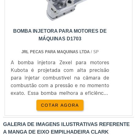
mais alta qualidade, buscando a
excelência nos serviços e o atendimento
ao cliente. Para obter maiores
informações sobre a empresa e os
BOMBA INJETORA PARA MOTORES DE
produtos, entre em contato e solicite um
MÁQUINAS D1703
orçamento..
JRL PECAS PARA MAQUINAS LTDA
/ SP
A bomba injetora Zexel para motores
Kubota é projetada com alta precisão
para injetar combustível na câmara de
combustão com a pressão e no momento
exato. Essa bomba melhora a eficiência,
aumenta a potência do motor, reduz o
COTAR AGORA
consumo de combustível e as emissões de
poluentes. Fabricada para suportar altas
pressões e temperaturas, garante a
GALERIA DE IMAGENS ILUSTRATIVAS REFERENTE
queima eficiente do combustível. A JRL
A MANGA DE EIXO EMPILHADEIRA CLARK