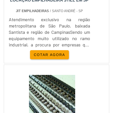
LOCAÇÃO EMPILHADEIRA STILL EM SP
JIT EMPILHADEIRAS
/ SANTO ANDRÉ - SP
Atendimento exclusivo na região
metropolitana de São Paulo, baixada
Santista e região de CampinasSendo um
equipamento muito utilizado no ramo
industrial, a procura por empresas que
realizam o serviço de locação
COTAR AGORA
empilhadeira still em SP, visto que é a
melhor solução para empresas que não
querem adquirir empilhadeiras, porém
que precisam utilizá-los
esporadicamente.Conheça mais sobre as
empilhadeiras e o serviço de aluguelAs
empilhadeiras são equipamentos que
auxiliam no transporte de cargas pesadas
ou mesmo paletes de produtos e