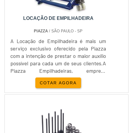
LOCAÇÃO DE EMPILHADEIRA
PIAZZA
/ SÃO PAULO - SP
A Locação de Empilhadeira é mais um
serviço exclusivo oferecido pela Piazza
com a intenção de prestar o maior auxílio
possível para cada um de seus clientes.A
Piazza Empilhadeiras, empresa
distribuidora do produto, foi formada na
COTAR AGORA
cidade de Cravinhos / SP, e é líder no
mundo dos negócios. À vista disso, a rede
possui uma ampla linha de instrumentos
altamente capacitados para oferecer as
soluções mais adequadas para tipos
diversos de situações.S....