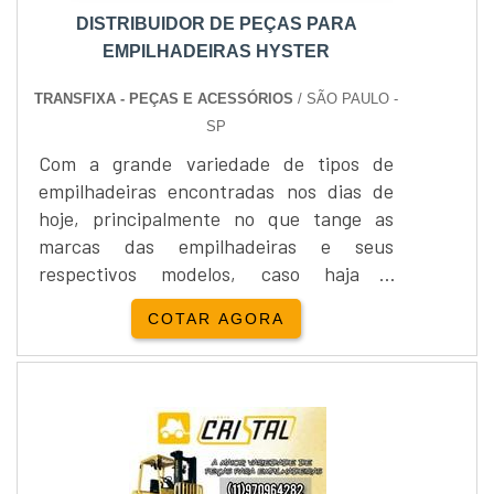
DISTRIBUIDOR DE PEÇAS PARA
EMPILHADEIRAS HYSTER
TRANSFIXA - PEÇAS E ACESSÓRIOS
/ SÃO PAULO -
SP
Com a grande variedade de tipos de
empilhadeiras encontradas nos dias de
hoje, principalmente no que tange as
marcas das empilhadeiras e seus
respectivos modelos, caso haja a
necessidade de trocar as peças das
COTAR AGORA
empilhadeiras, é fundamental encontrar
um bom distribuidor de peças para
empilhadeiras hyster.As empresas
distribuidoras de peças para
empilhadeiras devem trabalhar com
peças originais, devidamente