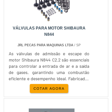
VÁLVULAS PARA MOTOR SHIBAURA
N844
JRL PECAS PARA MAQUINAS LTDA
/ SP
As válvulas de admissão e escape do
motor Shibaura N844 C2.2 são essenciais
para controlar a entrada de ar e a saída
de gases, garantindo uma combustão
eficiente e desempenho ideal. Fabricadas
com materiais resistentes ao calor e
COTAR AGORA
desgaste, elas oferecem durabilidade e
precisão no fechamento. Trabalham
sincronizadas com o comando de válvulas
para assegurar o funcionamento correto