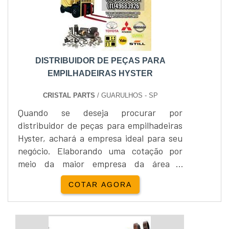
regulamentadas em órgãos respons...
DISTRIBUIDOR DE PEÇAS PARA
EMPILHADEIRAS HYSTER
CRISTAL PARTS
/ GUARULHOS - SP
Quando se deseja procurar por
distribuidor de peças para empilhadeiras
Hyster, achará a empresa ideal para seu
negócio. Elaborando uma cotação por
meio da maior empresa da área e
encontrando a organização mais
COTAR AGORA
competente do ramo.Quando o tema é
distribuidor de peças para empilhadeiras
Hyster, com a Cristal Parts irá encontrar
ótima qualidade com opções