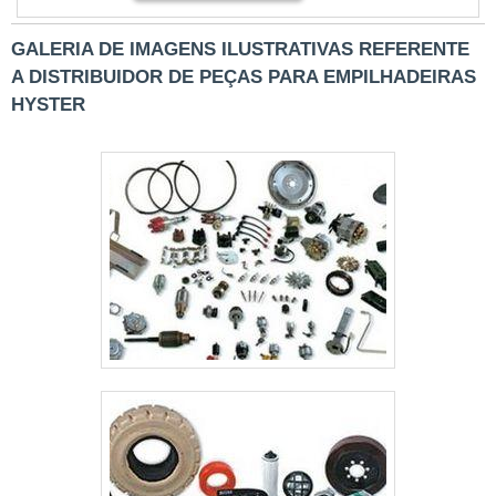
tempo útil das empresas.Confira abaixo
algumas marcas disponíveis de
GALERIA DE IMAGENS ILUSTRATIVAS REFERENTE
empilhadeira elétrica a venda: - Toyota, -
A DISTRIBUIDOR DE PEÇAS PARA EMPILHADEIRAS
Mitsubishi, - Nissan, - Komatsu, - Doosan,
HYSTER
- Linde, - Still, - Heli, - Hangcha, -....