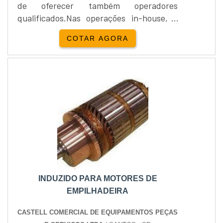
de oferecer também operadores
qualificados.Nas operações in-house, a
AGM pode ou não gerenciar os estoques
COTAR AGORA
dos clientes. Nas operações envolvendo a
gestão de estoque, pode fornecer os
equipamentos, WMS com EDI e interface
com o ERP do cliente, com baixíssimo
custo e período de implantação curto.A
AGM oferece ainda contratos de manu....
INDUZIDO PARA MOTORES DE
EMPILHADEIRA
CASTELL COMERCIAL DE EQUIPAMENTOS PEÇAS