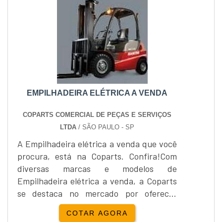
do motor. A JRL Peças para Máquinas
oferece válvulas de alta qualidade,
proporcionando vedação perfeita e longa
vida útil para o motor.
EMPILHADEIRA ELÉTRICA A VENDA
COPARTS COMERCIAL DE PEÇAS E SERVIÇOS
LTDA
/ SÃO PAULO - SP
A Empilhadeira elétrica a venda que você
procura, está na Coparts. Confira!Com
diversas marcas e modelos de
Empilhadeira elétrica a venda, a Coparts
se destaca no mercado por oferecer
soluções eficazes, práticas e
COTAR AGORA
principalmente seguras, para otimizar o