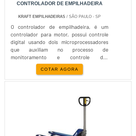
CONTROLADOR DE EMPILHADEIRA
KRAFT EMPILHADEIRAS
/ SÃO PAULO - SP
O controlador de empilhadeira, é um
controlador para motor, possui controle
digital usando dois microprocessadores
que auxiliam no processo de
monitoramento e controle dos
movimentos realizados pela
COTAR AGORA
empilhadeira.Para que serve o
controlador de empilhadeira oferecido
pela Kraft Empilhadeira:Os controladores
de direção zapi, são fabricados em
formato de placas controladoras
elétricas, para serem utilizadas em
motores elétricos que possuem corren....