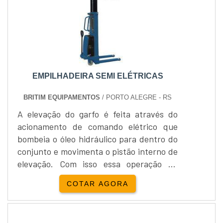
possuem alto grau de giro que possibilita
manobra....
EMPILHADEIRA SEMI ELÉTRICAS
BRITIM EQUIPAMENTOS
/ PORTO ALEGRE - RS
A elevação do garfo é feita através do
acionamento de comando elétrico que
bombeia o óleo hidráulico para dentro do
conjunto e movimenta o pistão interno de
elevação. Com isso essa operação de
elevação não necessita esforço do
COTAR AGORA
operador.Como suprimento de energia, as
empilhadeiras semi elétricas
caracterizam-se por utilizar alimentação