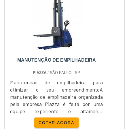
uma máquina utilizada para serviços
pesados de carga e descarga de cargas, e
por is...
MANUTENÇÃO DE EMPILHADEIRA
PIAZZA
/ SÃO PAULO - SP
Manutenção de empilhadeira para
otimizar o seu empreendimentoA
manutenção de empilhadeira organizada
pela empresa Piazza é feita por uma
equipe experiente e altamente
qualificada. Nossa equipe técnica oferece
COTAR AGORA
aos clientes a excelência em serviço de