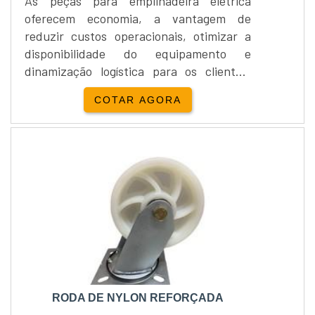
As peças para empilhadeira elétrica
oferecem economia, a vantagem de
reduzir custos operacionais, otimizar a
disponibilidade do equipamento e
dinamização logística para os clientes,
levando em conta que é oferecido uma
COTAR AGORA
linha completa de peças de empilhadeira
elétrica tais quais: Cilindros, Rodas para
empilhadeiras, Jogo de escovas,
Molas.Informações adicionaisDentre os
vários outros produtos mais utilizados
para acessórios para empilhadeira el....
RODA DE NYLON REFORÇADA