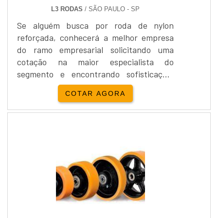
L3 RODAS
/ SÃO PAULO - SP
Se alguém busca por roda de nylon
reforçada, conhecerá a melhor empresa
do ramo empresarial solicitando uma
cotação na maior especialista do
segmento e encontrando sofisticação,
qualidade e preço justo em um só
COTAR AGORA
lugar.UM POUCO MAIS SOBRE A RODA DE
NYLON REFORÇADASe alguém quer
achar roda de nylon reforçada em uma
empresa inovadora, encontra na L3
Rodas. Com grande know-how focado em
rodas de poliuretano e roda de carga, a
companhia garante a satisfação da venda
à entrega final, com foco total na
qualidade.Ainda focando na qualidade em
roda de nylon reforçada, sempre deve-se