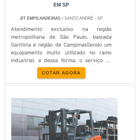
EM SP
JIT EMPILHADEIRAS
/ SANTO ANDRÉ - SP
Atendimento exclusivo na região
metropolitana de São Paulo, baixada
Santista e região de CampinasSendo um
equipamento muito utilizado no ramo
industrial, e dessa forma, o serviço de
manutenção empilhadeira toyota em SP é
COTAR AGORA
extremamente importante, de forma a
garantir o bom funcionamento da
máquina.A manutenção das
empilhadeiras tem a principal função de
garantir o bom funcionamento da
máquina, além de assegurar que ela possa
ser utilizada...