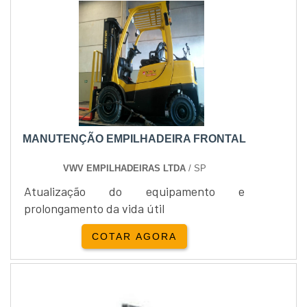
elétrica por corrente contínua (DC) gerada
através de bateria automotiva incluída e
carregador embutido.As emp....
MANUTENÇÃO EMPILHADEIRA FRONTAL
VWV EMPILHADEIRAS LTDA
/ SP
Atualização do equipamento e
prolongamento da vida útil
COTAR AGORA