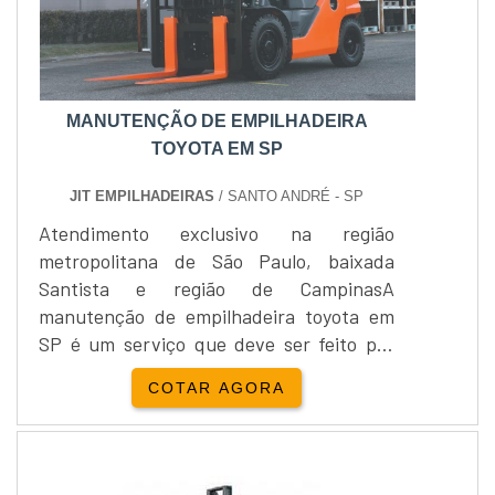
MANUTENÇÃO DE EMPILHADEIRA
TOYOTA EM SP
JIT EMPILHADEIRAS
/ SANTO ANDRÉ - SP
Atendimento exclusivo na região
metropolitana de São Paulo, baixada
Santista e região de CampinasA
manutenção de empilhadeira toyota em
SP é um serviço que deve ser feito por
uma empresa especializada, que tenha
COTAR AGORA
profissionais capacitados, de forma a
garantir o bom de funcionamento dos
equipamentos e um trabalho de
qualidade. Isso porque, a empilhadeira é