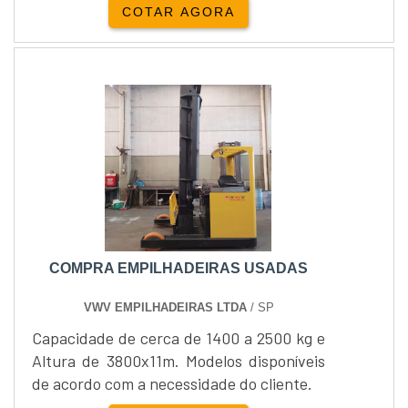
COTAR AGORA
com a manutenção e com o fornecimento
de peças que normalmente os usuários
não dispõem. Também é comum, ao
comprar o equipamento, o cliente não
seguir rigorosamente o que determina o
manual do fabricante. Com isso, o cus....
COMPRA EMPILHADEIRAS USADAS
VWV EMPILHADEIRAS LTDA
/ SP
Capacidade de cerca de 1400 a 2500 kg e
Altura de 3800x11m. Modelos disponíveis
de acordo com a necessidade do cliente.