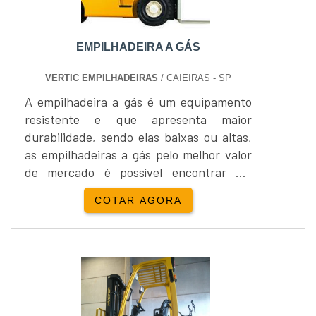
EMPILHADEIRA A GÁS
VERTIC EMPILHADEIRAS
/ CAIEIRAS - SP
A empilhadeira a gás é um equipamento
resistente e que apresenta maior
durabilidade, sendo elas baixas ou altas,
as empilhadeiras a gás pelo melhor valor
de mercado é possível encontrar em
empresas especializadas em sua
COTAR AGORA
comercialização. Onde utilizar este tipo
de equipamento A empilhadeira mais em
conta é encontrada no mercado de
transportes ou movimentação de carga,
possibilitando contatar um representante
e saber o preço deste equipamento, a....