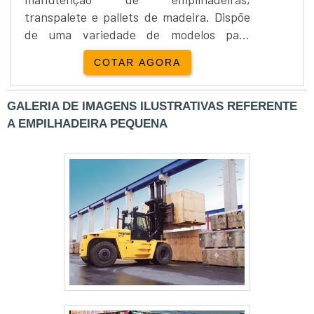
transpalete e pallets de madeira. Dispõe
de uma variedade de modelos para
atender as mais diversas necessidades de
COTAR AGORA
seus clientes, que buscam um
equipamento que alie a agilidade,
eficiência e segurança no cotidiano de
GALERIA DE IMAGENS ILUSTRATIVAS REFERENTE
sua empresa.Por ser uma empresa
A EMPILHADEIRA PEQUENA
especializada a Gallomaq dispõe também
de peças de reposição para
empilhadeiras, rebocadores, pá....