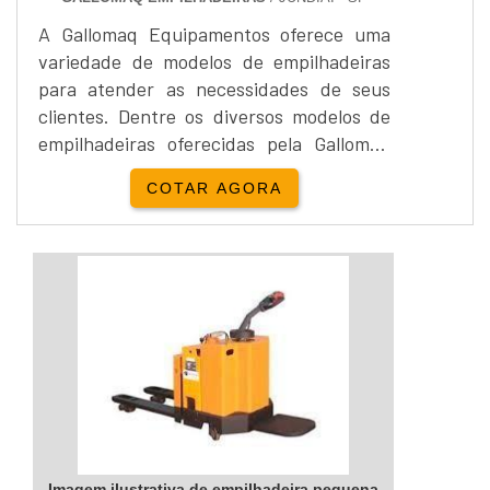
A Gallomaq Equipamentos oferece uma
variedade de modelos de empilhadeiras
para atender as necessidades de seus
clientes. Dentre os diversos modelos de
empilhadeiras oferecidas pela Gallomaq
há a empilhadeira a combustão.A
COTAR AGORA
empilhadeira à combustão utiliza como
principal fonte de energia o GLP, Diesel e
Gasolina, são indicadas para, galpões e
áreas abertas ou com circulação de ar
adequada, como: pátios, docas, portos,
autopeças, transport...
Imagem ilustrativa de empilhadeira pequena