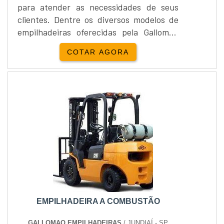
para atender as necessidades de seus
clientes. Dentre os diversos modelos de
empilhadeiras oferecidas pela Gallomaq
há a empilhadeira a combustão.A
COTAR AGORA
empilhadeira à combustão utiliza como
principal fonte de energia o GLP, Diesel e
Gasolina, são indicadas para, galpões e
áreas abertas ou com circulação de ar
adequada, como: pátios, docas, portos,
autopeças, transport...
EMPILHADEIRA A COMBUSTÃO
GALLOMAQ EMPILHADEIRAS
/ JUNDIAÍ - SP