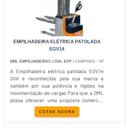
EMPILHADEIRA ELÉTRICA PATOLADA
EGV14
DML EMPILHADEIRAS LTDA. EPP
/ CAMPINAS - SP
A Empilhadeira elétrica patolada EGV14
Still é reconhecida pela sua marca e
também por sua potência e rigidez na
movimentação de cargas.Para que a DML
possa oferecer uma proposta comercial
mais adequada da Empilhadeira elétrica
COTAR AGORA
patolada EGV14, favor responder os
questionamentos abaixo junto com a
solicitação de contato. Venda ou locação?