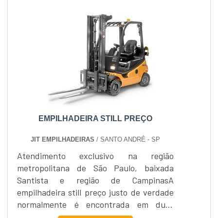
repensarem seus gastos e adotarem
práticas com o objetivo de alongar a vida
útil de seus produtos equipamentos, por
exemplo. Por conta disso...
EMPILHADEIRA STILL PREÇO
JIT EMPILHADEIRAS
/ SANTO ANDRÉ - SP
Atendimento exclusivo na região
metropolitana de São Paulo, baixada
Santista e região de CampinasA
empilhadeira still preço justo de verdade
normalmente é encontrada em duas
categorias, elétrica e a combustão. Cada