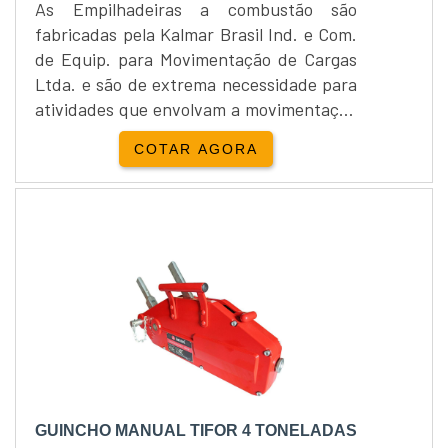
As Empilhadeiras a combustão são
fabricadas pela Kalmar Brasil Ind. e Com.
de Equip. para Movimentação de Cargas
Ltda. e são de extrema necessidade para
atividades que envolvam a movimentação
e transportação de cargas e materiais. As
COTAR AGORA
Empilhadeiras a combustão são por
característica de desenvolvimento,
utilizadas mais comumente em pátios,
docas, portos, entre outros.As
Empilhadeiras a combustão tem uma
capacidade de carga que varia entre 5 e
9....
GUINCHO MANUAL TIFOR 4 TONELADAS