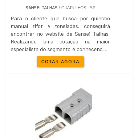
SANSEI TALHAS
/ GUARULHOS - SP
Para o cliente que busca por guincho
manual tifor 4 toneladas, conseguirá
encontrar no website da Sansei Talhas.
Realizando uma cotação na maior
especialista do segmento e conhecendo a
líder da área de atuação.ALGUNS
COTAR AGORA
DETALHES SOBRE GUINCHO MANUAL
TIFOR 4 TONELADASSe alguém procurar
por guincho manual tifor em uma empresa
altamente qualificada, descobre a Sansei
Talhas. Com grande expressão de
mercado quando o assunto é guincho
elétrico com trolley e empilhadeira
elétrica 3,5m, disponibilizando tudo que
há de mais atual para garantir a qualidade
final para cada cliente.Discorrendo ainda