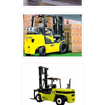
Escritório de alta qualidade onde são
realizadas as atividades; Sala de
treinamento com materiais sofisticados;
Equipamentos de última
geração.QUALIDADES E PONTOS FORTES
DA EMPRESASomente na Sansei Talhas é
possível encontrar o que há de melhor em
onde comprar talha elétrica. São opções
variadas que a empresa oferece, como
pórtico móvel para talhas e guinchos e
pega chapas com articulação 5
toneladas.É uma empresa comprometida
com seus serviços e uma empresa
responsável, padrões possíveis por contar
com escritório de alta qualidade onde são
realizadas as atividades e equipamentos
de última geração. Esses fatores,
somados a um time com equipe