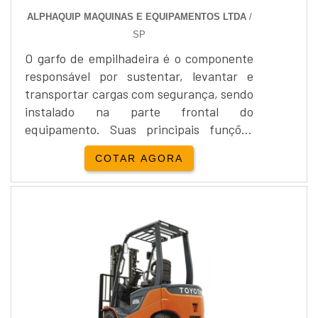
ALPHAQUIP MAQUINAS E EQUIPAMENTOS LTDA
/
SP
O garfo de empilhadeira é o componente
responsável por sustentar, levantar e
transportar cargas com segurança, sendo
instalado na parte frontal do
equipamento. Suas principais funções
incluem elevar, abaixar e movimentar
COTAR AGORA
materiais em armazéns, fábricas ou
centros logísticos. Existem diversos tipos,
como garfos padrão, reforçados,
ajustáveis e especiais, com capacidades
que variam de 1.000 kg a mais de 5.000
kg. Alugar garfos oferece flexibilidade,
redução de custos, agilidade na troca e
acesso a modelos atualizados, ideais para
operações temporárias ou variadas. A