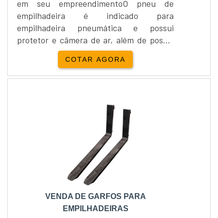
em seu empreendimentoO pneu de
empilhadeira é indicado para
empilhadeira pneumática e possui
protetor e câmera de ar, além de possui
Olhero 10 lonas.Vendido no modelo
COTAR AGORA
HL901/HL903, o pneu de empilhadeira
oferece à indústria composto de alta
qualidade para reduzir o risco em danos,
prolongando a vida útil do pneu no
equipamento.Com sistema XTRA-WALL o
pneu de empilhadeira oferece maior
resistência em situaçõ....
VENDA DE GARFOS PARA
EMPILHADEIRAS