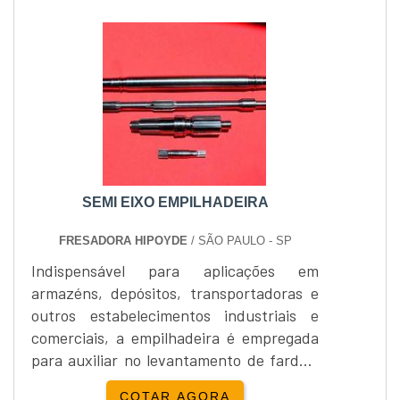
combustãoA Total Empilhadeiras é uma
empresa especializada em comércio e
locação de empilhadeiras a combustão e
elétricas.Associada aos Grupos de
Distribuidores da S....
SEMI EIXO EMPILHADEIRA
FRESADORA HIPOYDE
/ SÃO PAULO - SP
Indispensável para aplicações em
armazéns, depósitos, transportadoras e
outros estabelecimentos industriais e
comerciais, a empilhadeira é empregada
para auxiliar no levantamento de fardos,
paletes e todo o tipo de mercadoria
COTAR AGORA