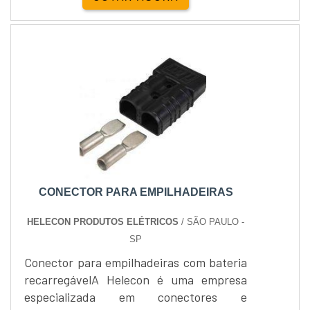
produzida ou comercializada pelas
empresas. Para isso é necessário que
essas máquinas, equipadas com uma
espécie mecanismos, tenham as melhores
peças comercializadas no mercado.
Dentre os itens fundamentais para o
pleno f....
CONECTOR PARA EMPILHADEIRAS
HELECON PRODUTOS ELÉTRICOS
/ SÃO PAULO -
SP
Conector para empilhadeiras com bateria
recarregávelA Helecon é uma empresa
especializada em conectores e