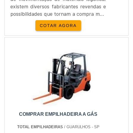
existem diversos fabricantes revendas e
possibilidades que tornam a compra mais
difícil que o normal.Informações
COTAR AGORA
importantes ao comprar
empilhadeiras Para simplificar tal escolha
é necessário estar atento a alguns
aspectos significativos que deverão ser
levados em consideração em relação à
compra de empilhadeiras Local de tra...
COMPRAR EMPILHADEIRA A GÁS
TOTAL EMPILHADEIRAS
/ GUARULHOS - SP