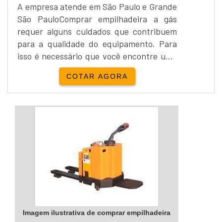
A empresa atende em São Paulo e Grande
São PauloComprar empilhadeira a gás
requer alguns cuidados que contribuem
para a qualidade do equipamento. Para
isso é necessário que você encontre uma
empresa que atende as suas expectativas
COTAR AGORA
e que tenha os cuidados necessários para
manter a qualidade e durabilidade do
produto. A empilhadeira disponível na
empresa Total Empilhadeiras conta com:
- Transmissão Powershift, - Direção
hidrostática, - Mo...
Imagem ilustrativa de comprar empilhadeira