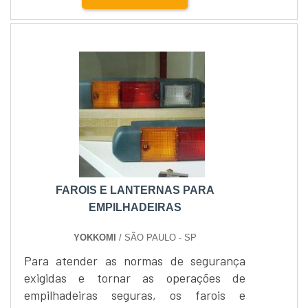
da máquina para execução de tal tarefa.
Um produto de extrema qualidade,
as peças para empilhadeira ganharam
terreno em todo o Brasil, estando
presentes atualmente em muitas
empresas.Vantagens apresentadas pelo
produt....
FAROIS E LANTERNAS PARA
EMPILHADEIRAS
YOKKOMI
/ SÃO PAULO - SP
Para atender as normas de segurança
exigidas e tornar as operações de
empilhadeiras seguras, os farois e