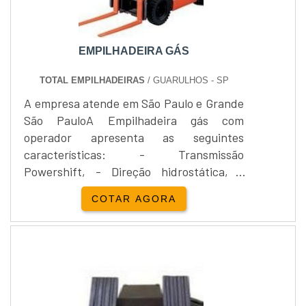
EMPILHADEIRA GÁS
TOTAL EMPILHADEIRAS
/ GUARULHOS - SP
A empresa atende em São Paulo e Grande
São PauloA Empilhadeira gás com
operador apresenta as seguintes
características: - Transmissão
Powershift, - Direção hidrostática, -
Motor Toyota GLP, - Ignição eletrônica, -
COTAR AGORA
Cinto de segurança retrátil, - Proteção do
operador, - Coluna de direção com ajuste
de inclinação, - Cabine com sistema FCS
(Full Suspended Cab) para maior conforto
do operador, - Pneus superelásticos, -
Cilindro de inclinação e desl....