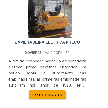
empresaDiversas peças para empilhadeira
Skam estão disponíveis, sem contar com o
atendimento especiali....
EMPILHADEIRA ELÉTRICA PREÇO
MOVIBRAS
/ MAIRIPORÃ - SP
A fim de conhecer melhor a empilhadeira
elétrica preço devemos entender um
pouco sobre o surgimento das
empilhadeiras, as primeiras empilhadeiras
surgiram nos anos de 1920, eram
simplesmente equipamentos que
COTAR AGORA
ajudavam os usuários a locomover cargas
pesadas de um ponto ao outro. Com o