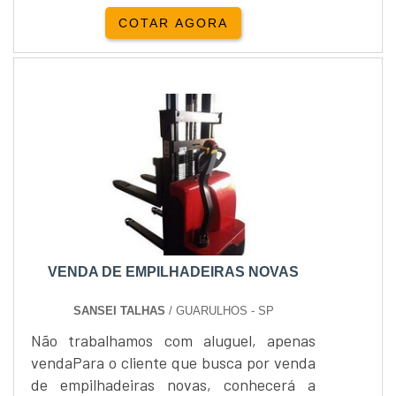
seus fundadores na prestação de serviço,
COTAR AGORA
manutenção e comercialização de
equipamentos e peças para empilhadeiras
elétricasEmpilhadeiras são produtos
indispensáveis dentro das rotinas
industriais de alta performance , por esse
motivo precisam ser fabricadas a partir
d...
VENDA DE EMPILHADEIRAS NOVAS
SANSEI TALHAS
/ GUARULHOS - SP
Não trabalhamos com aluguel, apenas
vendaPara o cliente que busca por venda
de empilhadeiras novas, conhecerá a