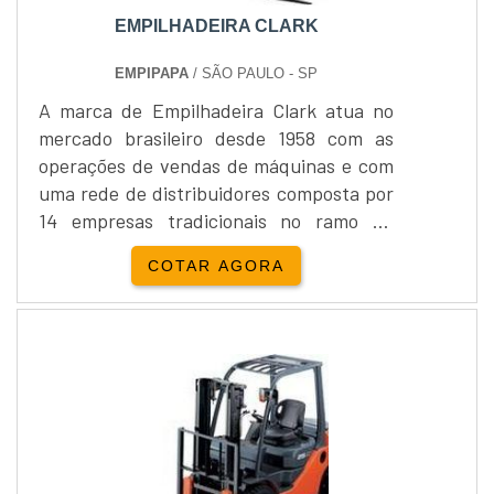
EMPILHADEIRA CLARK
EMPIPAPA
/ SÃO PAULO - SP
A marca de Empilhadeira Clark atua no
mercado brasileiro desde 1958 com as
operações de vendas de máquinas e com
uma rede de distribuidores composta por
14 empresas tradicionais no ramo de
equipamentos e é disponibilizada para
COTAR AGORA
comércio e locação na Empipapa
Empilhadeiras.A Empipapa Empilhadeiras
é uma empresa direcionada à realizar
serviços de manutenção industrial,
comércio, transporte, estocagem,
logística e armazenagem de cargas, sendo
a su....