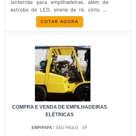
lanternas para empilhadeiras, além de
estrobo de LED, sirene de ré, cinto de
segurança retrátil, assento de operador
COTAR AGORA
com cinto e sensor de presença devem
possuir uma qualidade referência no
mercado, para que toda e qualquer
possibilidade de falha seja
descartada.Marcas em que o material é
fornecidos Nissan, Hyster, Clark, Yale,
Entre divers....
COMPRA E VENDA DE EMPILHADEIRAS
ELÉTRICAS
EMPIPAPA
/ SÃO PAULO - SP