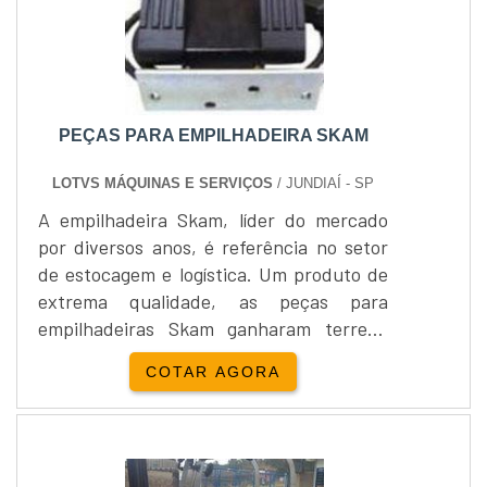
PEÇAS PARA EMPILHADEIRA SKAM
LOTVS MÁQUINAS E SERVIÇOS
/ JUNDIAÍ - SP
A empilhadeira Skam, líder do mercado
por diversos anos, é referência no setor
de estocagem e logística. Um produto de
extrema qualidade, as peças para
empilhadeiras Skam ganharam terreno
em todo o Brasil, estando presentes
COTAR AGORA
atualmente em muitas
empresas.Vantagens Qualidade nos
produtos, Pronta entrega, Melhores
equipamentos do mercado.Sobre a