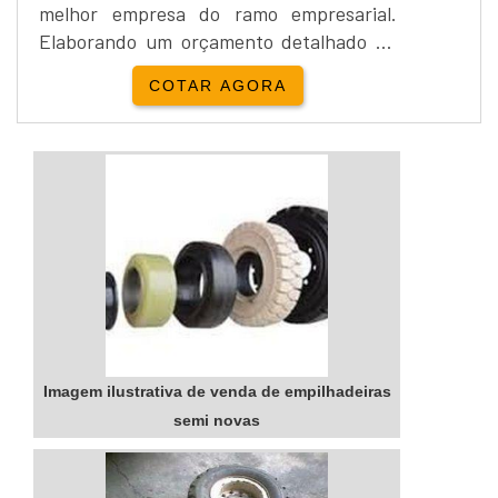
melhor empresa do ramo empresarial.
Elaborando um orçamento detalhado na
empresa mais qualificada do mercado e
COTAR AGORA
descobrindo a líder da área de
atuação.DETALHES SOBRE VENDA DE
EMPILHADEIRAS NOVASSe alguém
pesquisar venda de empilhadeiras novas
em uma empresa altamente qualificada,
descobre a Sansei Talhas.
Disponibilizando para ...
Imagem ilustrativa de venda de empilhadeiras
semi novas