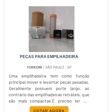
passar dos anos esses equipamentos
começaram a apresentar adaptações
para melhor atender o
usuário.Características da empilhadeira
elétricaEste é o modelo de empil....
PEÇAS PARA EMPILHADEIRA
YOKKOMI
/ SÃO PAULO - SP
Uma empilhadeira tem como função
principal mover e levantar peças pesadas.
Geralmente possuem porte largo, ao
contrário das empilhadeiras retráteis, que
são mais compactas.É preciso ter um
operário responsável pelo direcionamento
COTAR AGORA