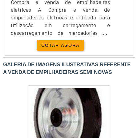
Compra e venda de empilhadeiras
elétricas A Compra e venda de
empilhadeiras elétricas é indicada para
utilização em carregamento e
descarregamento de mercadorias em
paletes.As empilhadeiras elétricas são
COTAR AGORA
movidas a eletricidade e possuem alto
grau de giro que possibilita manobras em
seu próprio eixo. Um item importante é
GALERIA DE IMAGENS ILUSTRATIVAS REFERENTE
sua operação silenciosa, ruídos
A VENDA DE EMPILHADEIRAS SEMI NOVAS
operacionais serão mínimos. Geralmente,
são mais compactas que as
manuais.Compra e venda de e....