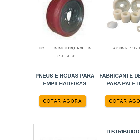
KRAFT LOCACAO DE MAQUINAS LTDA
L3 RODAS
/ SÃO PAU
/ BARUERI - SP
PNEUS E RODAS PARA
FABRICANTE D
EMPILHADEIRAS
PARA PALET
COTAR AGORA
COTAR AG
DISTRIBUID