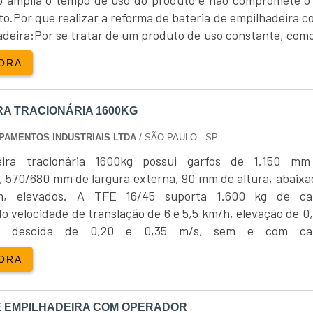
o.Por que realizar a reforma de bateria de empilhadeira c
adeira:Por se tratar de um produto de uso constante, como
lhadeira, é necessário realizar manutenções constantes 
ORA
has....
RA TRACIONÁRIA 1600KG
PAMENTOS INDUSTRIAIS LTDA
/ SÃO PAULO - SP
ira tracionária 1600kg possui garfos de 1.150 m
 570/680 mm de largura externa, 90 mm de altura, abaixa
, elevados. A TFE 16/45 suporta 1.600 kg de car
 velocidade de translação de 6 e 5,5 km/h, elevação de 0,
e descida de 0,20 e 0,35 m/s, sem e com car
nte.Empilhadeira tracionária 1600kg com raio de giro de 1
ORA
eio de estacionamento eletromagné....
 EMPILHADEIRA COM OPERADOR