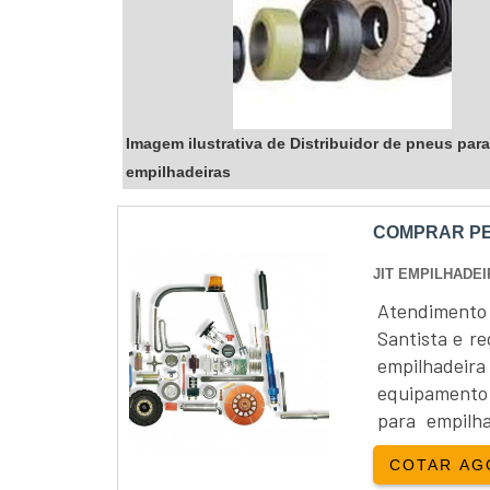
Imagem ilustrativa de Distribuidor de pneus para
empilhadeiras
COMPRAR PE
JIT EMPILHADE
Atendimento
Santista e r
empilhadeir
equipamento 
para empilh
começa a não
COTAR AG
em alguma d