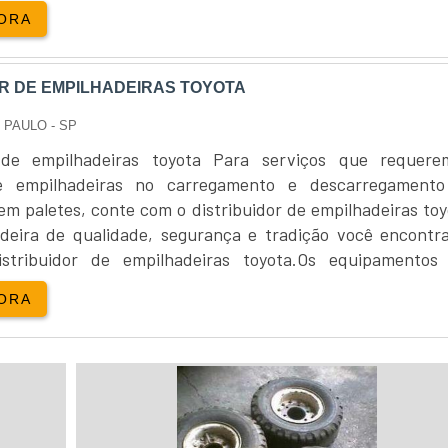
nas opções manual e elétrica para atender as mais vari
ORA
s empilhadeiras ma...
OR DE EMPILHADEIRAS TOYOTA
 PAULO - SP
r de empilhadeiras toyota Para serviços que requer
de empilhadeiras no carregamento e descarregament
em paletes, conte com o distribuidor de empilhadeiras toy
eira de qualidade, segurança e tradição você encontr
stribuidor de empilhadeiras toyota.Os equipamentos
nas opções manual e elétrica para atender as mais vari
ORA
s empilhadeiras ...