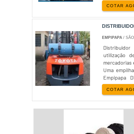
encontrados 
COTAR AG
aplicações. A
DISTRIBUID
EMPIPAPA
/ SÃO
Distribuido
utilização 
mercadorias 
Uma empilhad
Empipapa Di
encontrados 
COTAR AG
aplicações. A