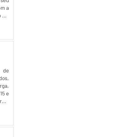
om a
 é o
para
m de
dos,
ga,
15 e
ga,
.650