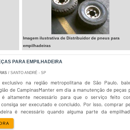
Imagem ilustrativa de Distribuidor de pneus para
empilhadeiras
ÇAS PARA EMPILHADEIRA
IRAS
/ SANTO ANDRÉ - SP
 exclusivo na região metropolitana de São Paulo, bai
egião de CampinasManter em dia a manutenção de peças 
a é altamente necessário para que o serviço feito c
consiga ser executado e concluído. Por isso, comprar p
adeira é necessário quando alguma parte da empilhad
 apresentar o total desempenho por conta de uma danific
ORA
as peças para empilhadeira.INFORMAÇÕES FUNDAMEN