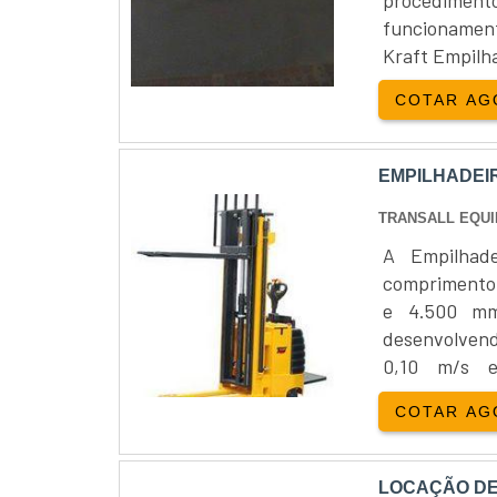
funcionament
Kraft Empilh
caso da empi
COTAR AG
identificar fal
EMPILHADEI
TRANSALL EQUI
A Empilhade
comprimento,
e 4.500 mm
desenvolvendo
0,10 m/s 
respectivame
COTAR AG
mm, inclui fr
LOCAÇÃO DE