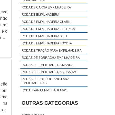
EMPILHADEIRA
RODA DE CARGA EMPILHADEIRA
deve
RODA DE EMPILHADEIRA
ando
RODA DE EMPILHADEIRA CLARK
odem
RODA DE EMPILHADEIRA ELÉTRICA
 é o
RODA DE EMPILHADEIRA STILL
írem
ue a
RODA DE EMPILHADEIRA TOYOTA
RODA DE TRAÇÃO PARA EMPILHADEIRA
RODAS DE BORRACHA EMPILHADEIRA
RODAS DE EMPILHADEIRA MANUAL
RODAS DE EMPILHADEIRAS USADAS
RODAS DE POLIURETANO PARA
ação
EMPILHADEIRAS
s em
RODAS PARA EMPILHADEIRAS
 Uma
RODAS PARA EMPILHADEIRAS ELÉTRICAS
OUTRAS CATEGORIAS
a na
RODAS PARA EMPILHADEIRAS HYSTER
 são
RODAS USADAS DE EMPILHADEIRA