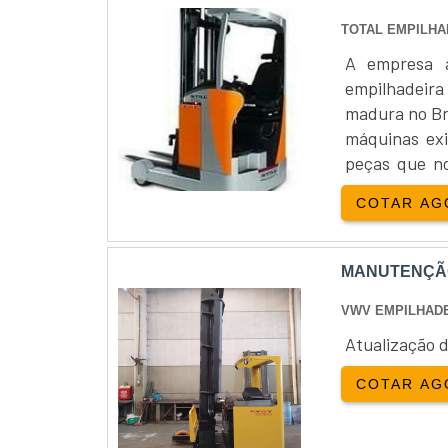
TOTAL EMPILHA
A empresa 
empilhadeir
madura no Bra
máquinas ex
peças que n
comprar o e
COTAR AG
determina o m
MANUTENÇÃO
VWV EMPILHADE
Atualização 
COTAR AG