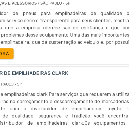
EÇAS E ACESSÓRIOS
/ SÃO PAULO - SP
uidor de pneus para empilhadeiras de qualidade 
um serviço sério e transparente para seus clientes, mostr
s que a empresa oferece são de confiança e que p
s problemas desse equipamento.Uma das mais importantes
empilhadeira, que dá sustentação ao veículo e, por possu
ogia, podem durar por muitos anos, fazendo com q
ORA
apresente bons resu...
OR DE EMPILHADEIRAS CLARK
 PAULO - SP
de empilhadeiras clark Para serviços que requerem a utiliz
iras no carregamento e descarregamento de mercadoria
nte com o distribuidor de empilhadeiras toyota.
a de qualidade, segurança e tradição você encontr
stribuidor de empilhadeiras clark.Os equipamentos