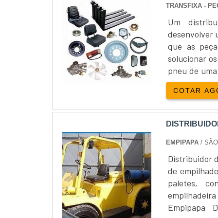
TRANSFIXA - P
Um distrib
desenvolver 
que as peça
solucionar o
pneu de uma 
alta tecnol
COTAR AG
empilhadeira 
DISTRIBUID
EMPIPAPA
/ SÃO
Distribuidor 
de empilhade
paletes, co
empilhadeir
Empipapa Di