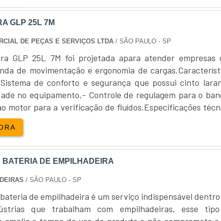
VIÇOPara que o bom funcionamento aconteça, é necess
 troca das peças para empilhadeiras que podem e
A GLP 25L 7M
 Antes de mais nada, é necessário ver qual o mecanismo
ma troca e começar a pesquisa de peças. Abaixo, é poss
CIAL DE PEÇAS E SERVIÇOS LTDA
/ SÃO PAULO - SP
uais as vantagens em contar com o serviço:Melhor cu
ira GLP 25L 7M foi projetada apara atender empresas
uipamentos de alta qualidade;O produto pode ser usad
da de movimentação e ergonomia de cargas.Característ
tuações;Entre outros.É IMPORTANTE COMPRAR PEÇAS 
Sistema de conforto e segurança que possui cinto laran
RA DE QUALIDADEA JIT Empilhadeiras é uma empr
lidade no equipamento,- Controle de regulagem para o ban
m desenvolver produtos e serviços com a mais alta qualid
ao motor para a verificação de fluídos.Especificações técn
xcelência nos serviços e o atendimento ao cliente. Tudo 
ira GLP 25L 7M fornecida pela Coparts- Fabricante Hyund
ORA
nar quaisquer eventualidades em nossos equipamentos, 
M,- Aba....
feiçoar os processos para minimizar o tempo de parad
 BATERIA DE EMPILHADEIRA
DEIRAS
/ SÃO PAULO - SP
bateria de empilhadeira é um serviço indispensável dentro
ústrias que trabalham com empilhadeiras, esse tip
 amplia o tempo de uso do produto e não compromete o