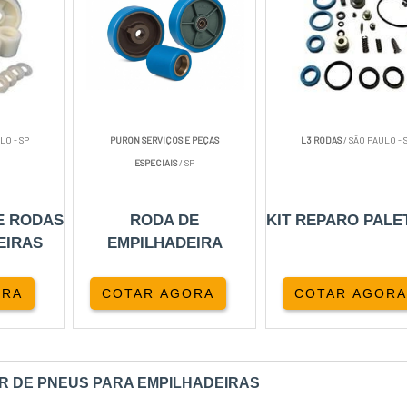
LO - SP
PURON SERVIÇOS E PEÇAS
L3 RODAS
/ SÃO PAULO - 
ESPECIAIS
/ SP
E RODAS
RODA DE
KIT REPARO PALE
EIRAS
EMPILHADEIRA
ORA
COTAR AGORA
COTAR AGORA
OR DE PNEUS PARA EMPILHADEIRAS