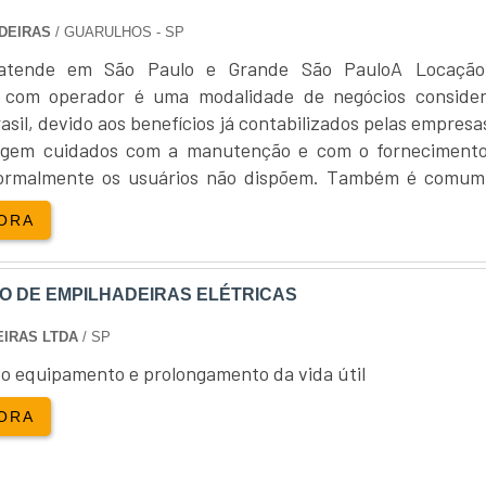
DEIRAS
/ GUARULHOS - SP
atende em São Paulo e Grande São PauloA Locação
a com operador é uma modalidade de negócios conside
sil, devido aos benefícios já contabilizados pelas empresa
igem cuidados com a manutenção e com o forneciment
ormalmente os usuários não dispõem. Também é comum
quipamento, o cliente não seguir rigorosamente o
ORA
anual do fabricante. Com isso, o c....
 DE EMPILHADEIRAS ELÉTRICAS
IRAS LTDA
/ SP
do equipamento e prolongamento da vida útil
ORA