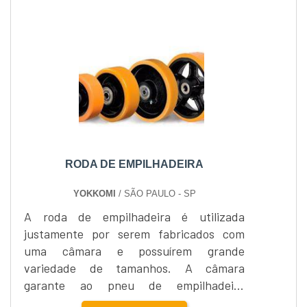
agrícola que visam carregar elevadas
cargas porém com altura reduzida, em
função dos pneus que alta resistência e
números de lonas.As rodas para tratores
agríc...
RODA DE EMPILHADEIRA
YOKKOMI
/ SÃO PAULO - SP
A roda de empilhadeira é utilizada
justamente por serem fabricados com
uma câmara e possuírem grande
variedade de tamanhos. A câmara
garante ao pneu de empilhadeira
pneumático estabilidade e habilidade