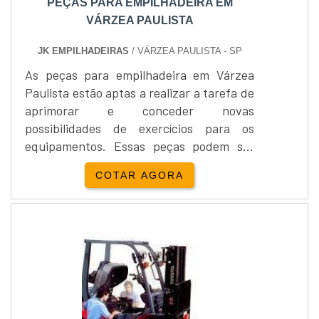
PEÇAS PARA EMPILHADEIRA EM
VÁRZEA PAULISTA
JK EMPILHADEIRAS
/ VÁRZEA PAULISTA - SP
As peças para empilhadeira em Várzea
Paulista estão aptas a realizar a tarefa de
aprimorar e conceder novas
possibilidades de exercícios para os
equipamentos. Essas peças podem ser
encontradas em inúmeros modelos e
COTAR AGORA
marcas por serem elaboradas com o
intuito de complementar a atividade
ocasionada pelo equipamento, tornando
as operações mais produtivas ao
aumentar a agilidade sem que reduza a
qualidade presente em cada etapa do
processo. Detalhes....