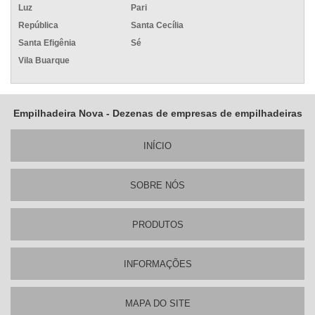
Luz
Pari
República
Santa Cecília
Santa Efigênia
Sé
Vila Buarque
Empilhadeira Nova - Dezenas de empresas de empilhadeiras
INÍ­CIO
SOBRE NÓS
PRODUTOS
INFORMAÇÕES
MAPA DO SITE