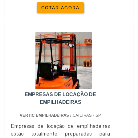
soluções eficazes, práticas e
COTAR AGORA
principalmente seguras, para otimizar o
tempo útil das empresas.Confira abaixo
algumas marcas disponíveis de
empilhadeira elétrica a venda: - Toyota, -
Mitsubishi, - Nissan, - Komatsu, - Doosan,
- Linde, - Still, - Heli, - Hangcha, -....
EMPRESAS DE LOCAÇÃO DE
EMPILHADEIRAS
VERTIC EMPILHADEIRAS
/ CAIEIRAS - SP
Empresas de locação de empilhadeiras
estão totalmente preparadas para