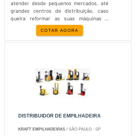
atender desde pequenos mercados, até
grandes centros de distribuição, caso
queira reformar as suas máquinas a
empresa de aluguel também poderá
COTAR AGORA
realizar este serviço, os técnicos e
profissionais são capacitados para
atender diversas situações. Os serviços
que a empresa de aluguel oferece
Diagnosticam os equipamentos, Realizam
trocas de peças, Disponibilizam
assistência, Muit....
DISTRIBUIDOR DE EMPILHADEIRA
KRAFT EMPILHADEIRAS
/ SÃO PAULO - SP