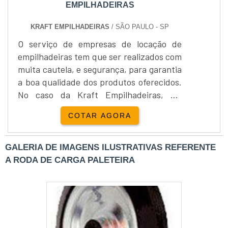
EMPILHADEIRAS
KRAFT EMPILHADEIRAS
/ SÃO PAULO - SP
O serviço de empresas de locação de
empilhadeiras tem que ser realizados com
muita cautela, e segurança, para garantia
a boa qualidade dos produtos oferecidos.
No caso da Kraft Empilhadeiras, ela
trabalha apenas com grandes marcas,
COTAR AGORA
bem conceituadas no mercado, que
podem oferecer maior rentabilidade para
a empresa.Empilhadeiras são produtos
GALERIA DE IMAGENS ILUSTRATIVAS REFERENTE
muito utilizados dentro do campo da
A RODA DE CARGA PALETEIRA
industria, sua principal forma de
aplicação se da dentro de estoques,....