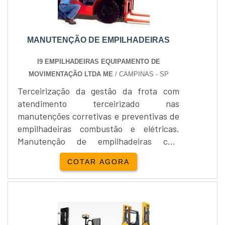
MANUTENÇÃO DE EMPILHADEIRAS
I9 EMPILHADEIRAS EQUIPAMENTO DE
MOVIMENTAÇÃO LTDA ME
/ CAMPINAS - SP
Terceirização da gestão da frota com
atendimento terceirizado nas
manutenções corretivas e preventivas de
empilhadeiras combustão e elétricas.
Manutenção de empilhadeiras com
atendimento e contrato de correção e
COTAR AGORA
prevenção. Serviço disponível na i9
Empilhadeiras Equipamento de
Movimentação Ltda ME, empresa
experiente nos setores de locação e
Manutenção de empilhadeiras com alta