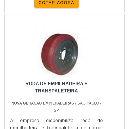
COTAR AGORA
para pisos irregulares, pisos muito
abrasivos, etc. São conhecidos como os
pneus ideais para pisos que necessitam
de estabilidade. Outro tipo comum é o
pneu de empilhadeira maciço ou
superelástico. Esse tipo oferece muita
economia se comp...
RODA DE EMPILHADEIRA E
TRANSPALETEIRA
NOVA GERAÇÃO EMPILHADEIRAS
/ SÃO PAULO -
SP
A empresa disponibiliza roda de
empilhadeira e transpaleteira de carga,