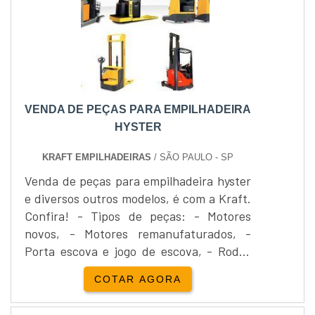
qualidade e eficiência no seu
desempenho.Consulte a empresa para
ob....
VENDA DE PEÇAS PARA EMPILHADEIRA
HYSTER
KRAFT EMPILHADEIRAS
/ SÃO PAULO - SP
Venda de peças para empilhadeira hyster
e diversos outros modelos, é com a Kraft.
Confira! - Tipos de peças: - Motores
novos, - Motores remanufaturados, -
Porta escova e jogo de escova, - Rodas
novas, - Revestimento de rodas, - Kit de
COTAR AGORA
reparo e contactores, - Entre outros.As
empilhadeiras hyster são bem conhecidas