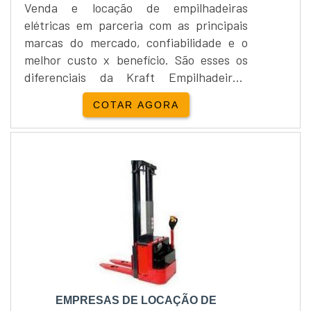
Venda e locação de empilhadeiras
elétricas em parceria com as principais
marcas do mercado, confiabilidade e o
melhor custo x benefício. São esses os
diferenciais da Kraft Empilhadeiras,
Distribuidor de empilhadeira.Como
COTAR AGORA
Distribuidor de empilhadeira trabalha com
todos os modelos de equipamentos das
marcas Still, Jungheinrich, Hyster, Linde,
Toyota, Crown e Yale.Além disso,
disponibiliza para locação, equipamentos
novos das marcas Still, Junghe....
EMPRESAS DE LOCAÇÃO DE