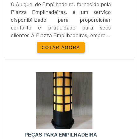
O Aluguel de Empilhadeira, fornecido pela
Piazza Empilhadeiras, é um serviço
disponibilizado para proporcionar
conforto e praticidade para seus
clientes.A Piazza Empilhadeiras, empresa
distribuidora do produto, foi formada na
COTAR AGORA
cidade de Cravinhos / SP, e é líder no
mundo dos negócios. À vista disso, a rede
possui uma ampla linha de instrumentos
altamente capacitados para oferecer as
soluções mais adequadas para tipos
diversos de situações.Saiba....
PEÇAS PARA EMPILHADEIRA