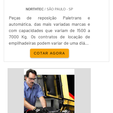
NORTHTEC
/ SÃO PAULO - SP
Peças de reposição Paletrans e
automática, das mais variadas marcas e
com capacidades que variam de 1500 a
7000 Kg. Os contratos de locação de
empilhadeiras podem variar de uma diária
à necessidade do cliente, sempre com
COTAR AGORA
intuito de proporcionar o melhor para os
clientes.Locação e venda Yale
Empilhadeira:Além da locação de
empilhadeiras, a Empipapa realiza a
venda de empilhadeira...