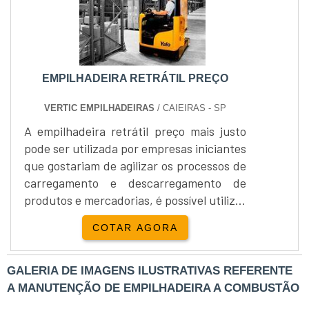
EMPILHADEIRA RETRÁTIL PREÇO
VERTIC EMPILHADEIRAS
/ CAIEIRAS - SP
A empilhadeira retrátil preço mais justo
pode ser utilizada por empresas iniciantes
que gostariam de agilizar os processos de
carregamento e descarregamento de
produtos e mercadorias, é possível utilizar
as empilhadeiras para guardar
COTAR AGORA
corretamente os paletes nas prateleiras e
colunas verticais.As vantagens deste
equipamento A locação ou compra da
GALERIA DE IMAGENS ILUSTRATIVAS REFERENTE
empilhadeira é recomendada para
A MANUTENÇÃO DE EMPILHADEIRA A COMBUSTÃO
empresas que desejam automatizar os