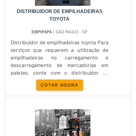
DISTRIBUIDOR DE EMPILHADEIRAS
TOYOTA
EMPIPAPA
/ SÃO PAULO - SP
Distribuidor de empilhadeiras toyota Para
serviços que requerem a utilização de
empilhadeiras no carregamento e
descarregamento de mercadorias em
paletes, conte com o distribuidor de
empilhadeiras toyota. Uma empilhadeira
COTAR AGORA
de qualidade, segurança e tradição você
encontra na Empipapa Distribuidor de
empilhadeiras toyota.Os equipamentos
são encontrados nas opções manual e
elétrica para atender as mais variadas
aplicações. As empilhadeiras manuais....