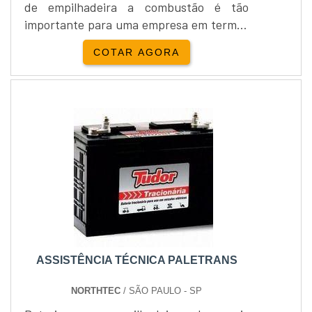
de empilhadeira a combustão é tão
importante para uma empresa em termos
de redução de custos e aumento de
COTAR AGORA
lucratividade, afinal, máquinas
funcionando com eficiência e com menos
tempo de paradas, significam
produtividade em alta. Na logística de
movimentação e armazenagem de
materiais não é diferente. As atividades
de Manutenção de empilh...
ASSISTÊNCIA TÉCNICA PALETRANS
NORTHTEC
/ SÃO PAULO - SP