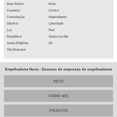
Bom Retiro
Brás
Cambuci
Centro
Consolação
Higienópolis
Glicério
Liberdade
Luz
Pari
República
Santa Cecília
Santa Efigênia
Sé
Vila Buarque
Empilhadeira Nova - Dezenas de empresas de empilhadeiras
INÍ­CIO
SOBRE NÓS
PRODUTOS