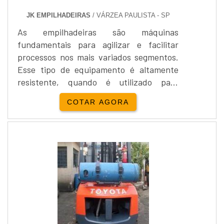
JK EMPILHADEIRAS
/ VÁRZEA PAULISTA - SP
As empilhadeiras são máquinas
fundamentais para agilizar e facilitar
processos nos mais variados segmentos.
Esse tipo de equipamento é altamente
resistente, quando é utilizado para
realizar processos de prevenção como as
COTAR AGORA
manutenções preventivas que prolongam
a vida útil do equipamento, porém por
mais que sejam realizadas manutenções e
prevenções, em algum momento o
equipamento precisará passar por um
processo de reposição de peças para
empilha....