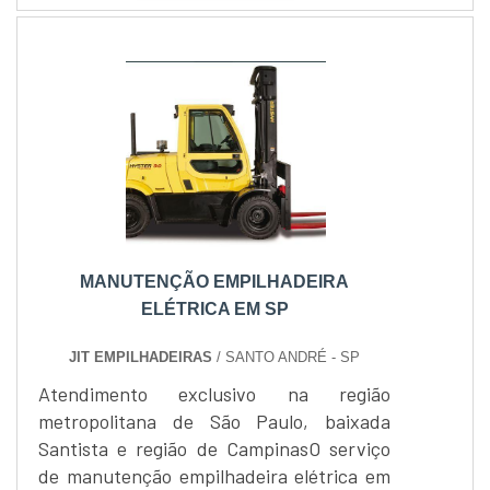
comprometida acarretando em problemas
maiores.Caso isso aconteça em sua
indústria contate uma empresa
especializada em manutenção
empilhadeira elétrica.Manutenção
empilhadeira elétrica de....
MANUTENÇÃO EMPILHADEIRA
ELÉTRICA EM SP
JIT EMPILHADEIRAS
/ SANTO ANDRÉ - SP
Atendimento exclusivo na região
metropolitana de São Paulo, baixada
Santista e região de CampinasO serviço
de manutenção empilhadeira elétrica em