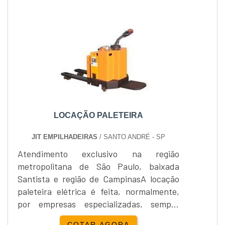
GLP (Gás Liquefeito de Petróleo), Alta
capacidade para elevação de cargas
pesadas, Baixo custo de manutenção e
excelente nível de de....
LOCAÇÃO PALETEIRA
JIT EMPILHADEIRAS
/ SANTO ANDRÉ - SP
Atendimento exclusivo na região
metropolitana de São Paulo, baixada
Santista e região de CampinasA locação
paleteira elétrica é feita, normalmente,
por empresas especializadas, sempre
prontas para atender diversos tipos de
COTAR AGORA