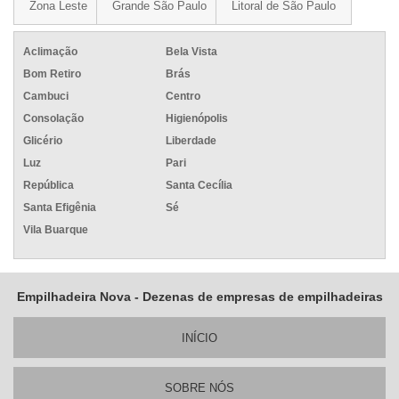
Zona Leste
Grande São Paulo
Litoral de São Paulo
Aclimação
Bela Vista
Bom Retiro
Brás
Cambuci
Centro
Consolação
Higienópolis
Glicério
Liberdade
Luz
Pari
República
Santa Cecília
Santa Efigênia
Sé
Vila Buarque
Empilhadeira Nova - Dezenas de empresas de empilhadeiras
INÍ­CIO
SOBRE NÓS