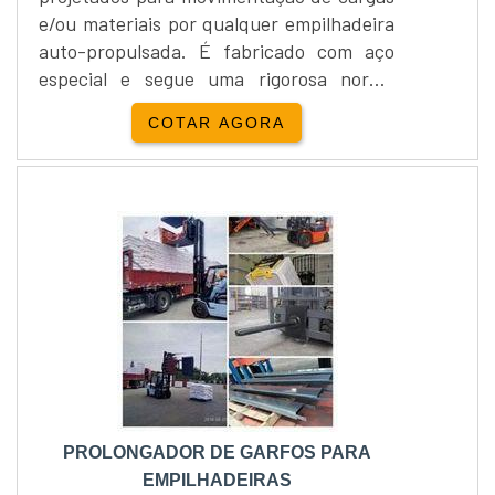
e/ou materiais por qualquer empilhadeira
auto-propulsada. É fabricado com aço
especial e segue uma rigorosa norma
internacional na sua fabricação,
COTAR AGORA
oferecendo segurança, precisão e
qualidade.Os engates dos garfos para
empilhadeiras são fabricados de acordo
com a norma ISO 2328 que permitem um
acoplamento preciso no quadro da
empilhadeira. Também pode ser fabr...
PROLONGADOR DE GARFOS PARA
EMPILHADEIRAS