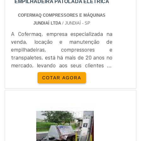
EMPILHADEIRA PATOLADA ELÉTRICA
COFERMAQ COMPRESSORES E MÁQUINAS
JUNDIAÍ LTDA
/ JUNDIAÍ - SP
A Cofermaq, empresa especializada na
venda, locação e manutenção de
empilhadeiras, compressores e
transpaletes, está há mais de 20 anos no
mercado, levando aos seus clientes os
produtos de maior qualidade e eficiência,
COTAR AGORA
como a Empilhadeira patolada
elétrica.Com estoque de mais de 5 mil
itens, a Cofermaq atende as mais diversas
necessidades de seus clientes, sempre
prezando pelo melhor serviço e soluções.
Seu cliente sempre está em primeiro
luga....