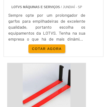
LOTVS MÁQUINAS E SERVIÇOS
/ JUNDIAÍ - SP
Sempre opte por um prolongador de
garfos para empilhadeiras de excelente
qualidade, portanto escolha os
equipamentos da LOTVS. Tenha na sua
empresa o que há de mais dinâmico!
Materiais resistentes e com longa
COTAR AGORA
duração.Pontos positivos do serviço:
Facilidade na montagem, Rapidez,
Segurança, Ótimas matérias-
primas.Sobre a empresaUm prolongador
de garfos para empilhadeiras necessário é
aquele que agrega valor ao cliente e
proporciona satisf...