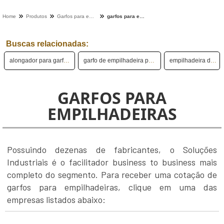
Home
Produtos
Garfos para empilhadeiras - Categoria
garfos para empilhadeiras
Buscas relacionadas:
alongador para garfo de empilhadeira
garfo de empilhadeira para mini carregadeira
empilhadeira de garfo lateral
GARFOS PARA
EMPILHADEIRAS
Possuindo dezenas de fabricantes, o Soluções
Industriais é o facilitador business to business mais
completo do segmento. Para receber uma cotação de
garfos para empilhadeiras, clique em uma das
empresas listados abaixo: