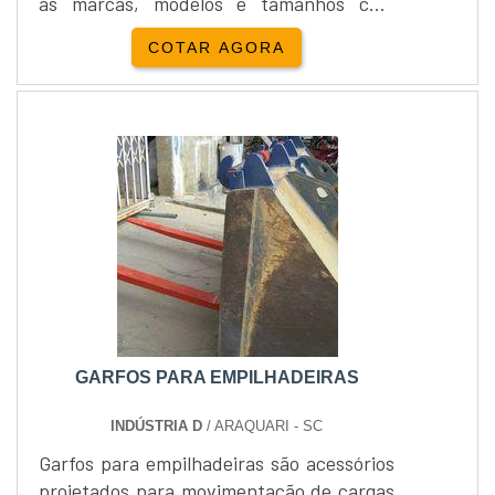
as marcas, modelos e tamanhos com
preços competitivos.Nossa ampla linha de
COTAR AGORA
produtos inclui uma série completa de
garfos para empilhadeiras para
numerosas aplicações comerciais e
industriais. Os principais fabricantes de
empilhadeiras no mundo utilizam garfos
Cascade como equipamento de série...
GARFOS PARA EMPILHADEIRAS
INDÚSTRIA D
/ ARAQUARI - SC
Garfos para empilhadeiras são acessórios
projetados para movimentação de cargas