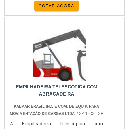
Com peças como cabeçotes, pistões,
COTAR AGORA
bielas e bombas injetoras, atende a
diversos modelos populares, como D722,
N844, S3L2, entre outros. As peças são
projetadas para suportar condições
severas, oferecer potência, economia de
combustível e reduzir emissões.
Garantimos desempenho otimizado e
durabilidade, proporcionando o melhor
para seus motores.
EMPILHADEIRA TELESCÓPICA COM
ABRAÇADEIRA
KALMAR BRASIL IND. E COM. DE EQUIP. PARA
MOVIMENTAÇÃO DE CARGAS LTDA.
/ SANTOS - SP
A Empilhadeira telescópica com