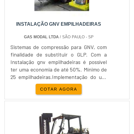
INSTALAÇÃO GNV EMPILHADEIRAS
GAS MODAL LTDA
/ SÃO PAULO - SP
Sistemas de compressão para GNV, com
finalidade de substituir o GLP. Com a
Instalação gnv empilhadeiras é possível
ter uma economia de até 50%. Mínimo de
25 empilhadeiras.Implementação do uso
da Instalação gnv empilhadeiras através
COTAR AGORA
de sistemas de compressão. Realizamos
desde a consultoria básica a projetos
integrados, com venda de soluções turn-
key, adequando equipamentos e serviços
às diversas necessidades do cliente,
principalmente as orçame....