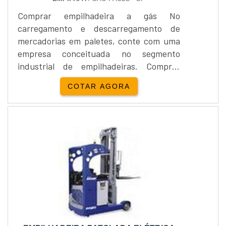
Comprar empilhadeira a gás No
carregamento e descarregamento de
mercadorias em paletes, conte com uma
empresa conceituada no segmento
industrial de empilhadeiras. Comprar
empilhadeira a gás de qualidade e com
COTAR AGORA
segurança é na empresa Empipapa. Os
equipamentos são encontrados nas
opções manual e elétrica para atender as
mais variadas aplicações.Para Comprar
empilhadeira a gás manual em grande
variedade, contate a Empipapa. As
empilhadeiras manuai....