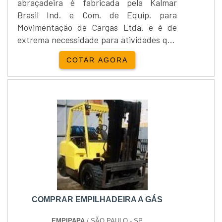
abraçadeira é fabricada pela Kalmar
Brasil Ind. e Com. de Equip. para
Movimentação de Cargas Ltda. e é de
extrema necessidade para atividades que
envolvam a movimentação e
COTAR AGORA
transportação de cargas e materiais. A
Empilhadeira telescópica com
abraçadeira é indicada para a
movimentação de vigas de madeira, para
isso a empilhadeira acopla um braço que
recolhe esses materiais.A Empilhadeira
telescópica com abraçadeira....
COMPRAR EMPILHADEIRA A GÁS
EMPIPAPA
/ SÃO PAULO - SP