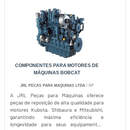
uma de suas extremidades está junto à
doca e a outra possui uma pestana móvel
ou fixa para o acesso ao
veículo. Especificações técnicas do
produtoA....
COMPONENTES PARA MOTORES DE
MÁQUINAS BOBCAT
JRL PECAS PARA MAQUINAS LTDA
/ SP
A JRL Peças para Máquinas oferece
peças de reposição de alta qualidade para
motores Kubota, Shibaura e Mitsubishi,
garantindo máxima eficiência e
longevidade para seus equipamentos.