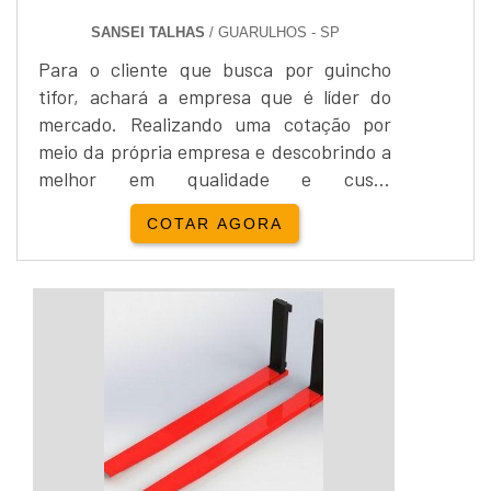
SANSEI TALHAS
/ GUARULHOS - SP
Para o cliente que busca por guincho
tifor, achará a empresa que é líder do
mercado. Realizando uma cotação por
meio da própria empresa e descobrindo a
melhor em qualidade e custo
benefício.DETALHES SOBRE GUINCHO
COTAR AGORA
TIFORQuem pesquisa na internet por
guincho tipo tifor em uma empresa
responsável, descobre o site da Sansei
Talhas. É possível encontrar guincho
mecânico 2 toneladas e empilhadeira
elétrica 3,5m, oferecendo o que há de
melhor n...