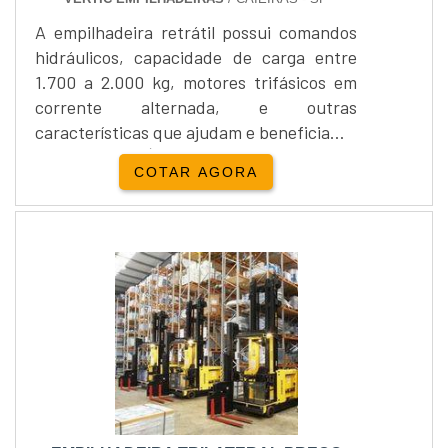
A empilhadeira retrátil possui comandos
hidráulicos, capacidade de carga entre
1.700 a 2.000 kg, motores trifásicos em
corrente alternada, e outras
características que ajudam e beneficiam o
comprados. É possível utilizar este
COTAR AGORA
aparelho em pequenos armazéns, galpões
de estoque, centros de distribuição e
serviços logísticos. Este equipamento não
só auxilia no trabalho cotidiano, mas
também gera economia para a
empresa. Os benefícios na utilização....