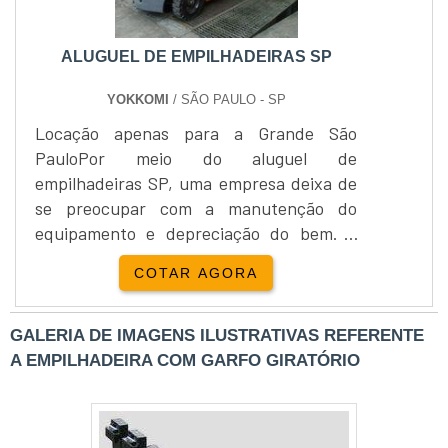
ALUGUEL DE EMPILHADEIRAS SP
YOKKOMI
/ SÃO PAULO - SP
Locação apenas para a Grande São
PauloPor meio do aluguel de
empilhadeiras SP, uma empresa deixa de
se preocupar com a manutenção do
equipamento e depreciação do bem. a
Locação do material pode ser por diária,
COTAR AGORA
quinzenal, mensal e através de contrato,
e os materiais devem ser revisados e com
suas devidas manutenções em dia.A
GALERIA DE IMAGENS ILUSTRATIVAS REFERENTE
empresa escolhida pelo consumidor
A EMPILHADEIRA COM GARFO GIRATÓRIO
precisa estar preparada para atender
desde pequenos mercados, até grandes
centros de di....