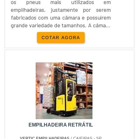
os pneus mais utilizados em
empilhadeiras, justamente por serem
fabricados com uma câmara e possuírem
grande variedade de tamanhos. A câmara
garante ao pneu de empilhadeira
COTAR AGORA
pneumático estabilidade e habilidade
para pisos irregulares, pisos muito
abrasivos, etc. São conhecidos como os
pneus ideais para pisos que necessitam
de estabilidade. Outro tipo comum é o
pneu de empilhadeira maciço ou
superelástico....
EMPILHADEIRA RETRÁTIL
VERTIC EMPILHADEIRAS
/ CAIEIRAS - SP