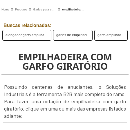
Home
Produtos
Garfos para empilhadeiras - Categoria
empilhadeira com garfo giratório
Buscas relacionadas:
alongador garfo empilhadeira
garfos de empilhadeira
garfo empilhadeira
EMPILHADEIRA COM
GARFO GIRATÓRIO
Possuindo centenas de anuciantes, o Soluções
Industriais é a ferramenta B2B mais completo do ramo.
Para fazer uma cotação de empilhadeira com garfo
giratório, clique em uma ou mais das empresas listados
adiante: