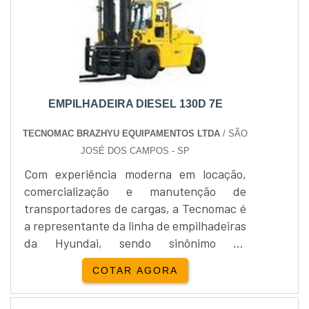
EMPILHADEIRA DIESEL 130D 7E
TECNOMAC BRAZHYU EQUIPAMENTOS LTDA
/ SÃO
JOSÉ DOS CAMPOS - SP
Com experiência moderna em locação,
comercialização e manutenção de
transportadores de cargas, a Tecnomac é
a representante da linha de empilhadeiras
da Hyundai, sendo sinônimo de
tecnologia, durabilidade e sucesso.A
COTAR AGORA
empilhadeira diesel 130D 7E possui
capacidade de carga de 13 tonelada e raio