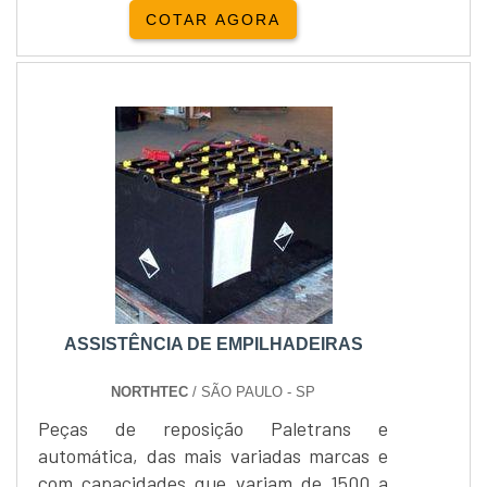
sempre com intuito de proporcionar o
COTAR AGORA
melhor para os clientes.Locação e venda
Yale Empilhadeira:Além da locação de
empilhadeiras, a Empipapa realiza a
venda de empilhadeira...
ASSISTÊNCIA DE EMPILHADEIRAS
NORTHTEC
/ SÃO PAULO - SP
Peças de reposição Paletrans e
automática, das mais variadas marcas e
com capacidades que variam de 1500 a