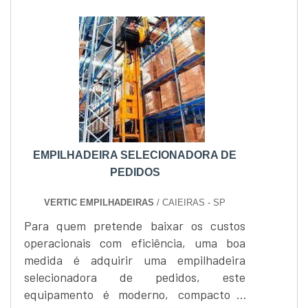
de firo de 4.191 mm, a potência do motor é
conforme a NORMA ISO 1585, o motor
0SB6.7 é de fabricação Cummins.O
modelo da empilhadeira diesel 130D 7E
tem....
EMPILHADEIRA SELECIONADORA DE
PEDIDOS
VERTIC EMPILHADEIRAS
/ CAIEIRAS - SP
Para quem pretende baixar os custos
operacionais com eficiência, uma boa
medida é adquirir uma empilhadeira
selecionadora de pedidos, este
equipamento é moderno, compacto e