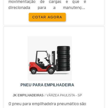
movimentação de cargas e que é
direcionada para a manutenção
industrial, comércio, transporte,
COTAR AGORA
estocagem, logística e armazenagem de
cargas. Além disso, a empresa está
localizada na cidade de São Paulo /
SP.Atendendo todo o território, a
Empipapa empilhadeiras conta com uma
equipe de atendimento especializada
para atender a qualquer n....
PNEU PARA EMPILHADEIRA
JK EMPILHADEIRAS
/ VÁRZEA PAULISTA - SP
O pneu para empilhadeira pneumático são