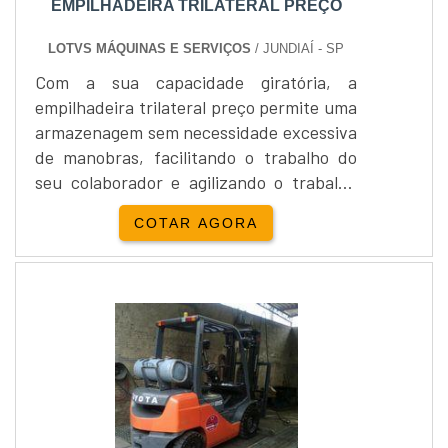
EMPILHADEIRA TRILATERAL PREÇO
LOTVS MÁQUINAS E SERVIÇOS
/ JUNDIAÍ - SP
Com a sua capacidade giratória, a
empilhadeira trilateral preço permite uma
armazenagem sem necessidade excessiva
de manobras, facilitando o trabalho do
seu colaborador e agilizando o trabalho
final. A vantagem é por conta de seus
COTAR AGORA
garfos hidráulicos capazes de realizar giro
de até 180º, permitindo assim que a
máquina se mova a sua carga
direcionando-a para até três direções
diferentes: direita, esquerda e
frente.Vantagens do produto Rápido
man....