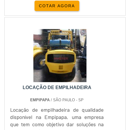
potente, o baixo consumo de energia e a
COTAR AGORA
tecnologia de ponta estão alinhadas para
proporcionar uma excelente
performance. As qualidades deste tipo de
equipamento A empilhadeira apresenta
chassi estreito, pode trabalhar em
corredores pequenos e com espaço
reduzido, este equip....
LOCAÇÃO DE EMPILHADEIRA
EMPIPAPA
/ SÃO PAULO - SP
Locação de empilhadeira de qualidade
disponível na Empipapa, uma empresa
que tem como objetivo dar soluções na