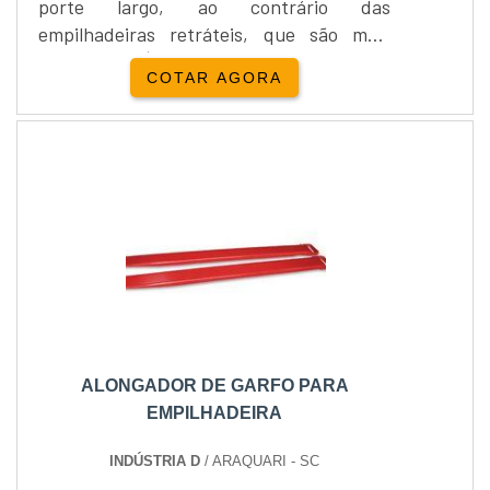
porte largo, ao contrário das
empilhadeiras retráteis, que são mais
compactas. É sempre necessário ter uma
COTAR AGORA
pessoa responsável pelo direcionamento
da máquina para execução de tal
tarefa.SERVIÇOS Aluguel,
Compra.DIFERENCIALA forma robusta da
empilhadeira em Santa Catarina permite
que qualquer coisa seja levantada e
transportada para qual....
ALONGADOR DE GARFO PARA
EMPILHADEIRA
INDÚSTRIA D
/ ARAQUARI - SC