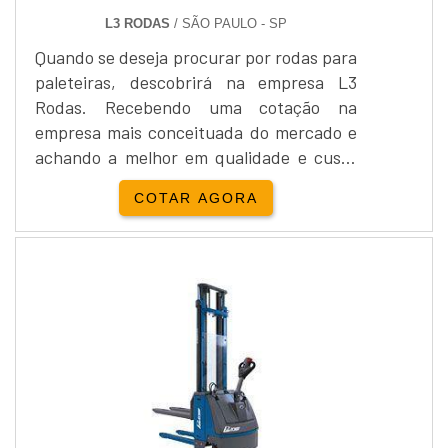
L3 RODAS
/ SÃO PAULO - SP
Quando se deseja procurar por rodas para
paleteiras, descobrirá na empresa L3
Rodas. Recebendo uma cotação na
empresa mais conceituada do mercado e
achando a melhor em qualidade e custo
benefício. Quando o assunto é rodas para
COTAR AGORA
paleteiras, com a melhor mão de obra da
L3 Rodas alcançará precisão com melhor
preço.OUTRAS INFORMAÇÕES SOBRE
RODAS PARA PALETEIRASHá muitas
maneiras eficientes de demonstrar
competência e excelência em sua área de
atuação. A L3 Rodas objetiva seus
reforços em proporcionar para os
parceiros uma estrutura com: Tecnologia
de ponta; Escritório de alta qualidade