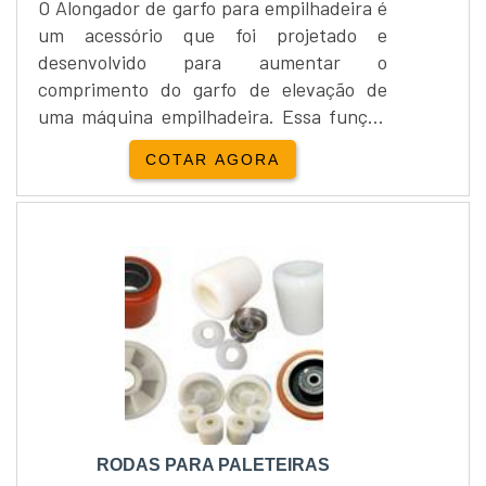
O Alongador de garfo para empilhadeira é
um acessório que foi projetado e
desenvolvido para aumentar o
comprimento do garfo de elevação de
uma máquina empilhadeira. Essa função
conferida pelo Alongador de garfo para
COTAR AGORA
empilhadeira permite às empilhadeiras
uma maior área de contato com os
materiais e mercadorias de grandes
dimensões a serem transportados e
elevados.Porém, o uso do Alongador de
garfo para empilhadeira não aumenta a
capacidade de c....
RODAS PARA PALETEIRAS