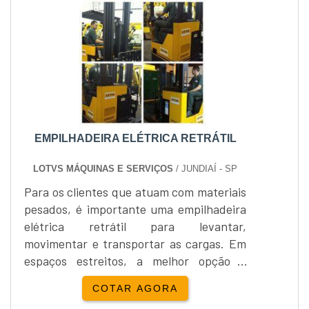
seus fundadores na prestação de serviço,
manutenção e comercialização de
equipamentos e peças para
empilhadeiras....
EMPILHADEIRA ELÉTRICA RETRÁTIL
LOTVS MÁQUINAS E SERVIÇOS
/ JUNDIAÍ - SP
Para os clientes que atuam com materiais
pesados, é importante uma empilhadeira
elétrica retrátil para levantar,
movimentar e transportar as cargas. Em
espaços estreitos, a melhor opção é
utilizar a empilhadeira, pois é compacta e
COTAR AGORA
a torre pode avançar e recuar em