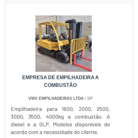
corredores que não caberia uma
empilhadeira comum.Diferencial Ideal
para ser utilizada em ambientes internos
e com corredores estreitos, Contém
chassis e torres diferentes.Pensando
em....
EMPRESA DE EMPILHADEIRA A
COMBUSTÃO
VWV EMPILHADEIRAS LTDA
/ SP
Empilhadeira para 1600, 2000, 2500,
3000, 3500, 4000kg a combustão. A
diesel e a GLP. Modelos disponíveis de
acordo com a necessidade do cliente.