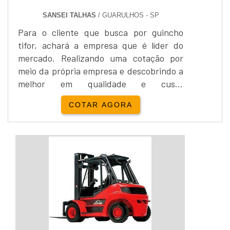
SANSEI TALHAS
/ GUARULHOS - SP
Para o cliente que busca por guincho
tifor, achará a empresa que é líder do
mercado. Realizando uma cotação por
meio da própria empresa e descobrindo a
melhor em qualidade e custo
benefício.DETALHES SOBRE GUINCHO
COTAR AGORA
TIFORQuem pesquisa na internet por
guincho tipo tifor em uma empresa
responsável, descobre o site da Sansei
Talhas. É possível encontrar guincho
mecânico 2 toneladas e empilhadeira
elétrica 3,5m, oferecendo o que há de
melhor n...