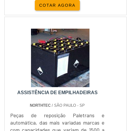
sempre com intuito de proporcionar o
COTAR AGORA
melhor para os clientes.Locação e venda
Yale Empilhadeira:Além da locação de
empilhadeiras, a Empipapa realiza a
venda de empilhadeira...
ASSISTÊNCIA DE EMPILHADEIRAS
NORTHTEC
/ SÃO PAULO - SP
Peças de reposição Paletrans e
automática, das mais variadas marcas e
com capacidades que variam de 1500 a