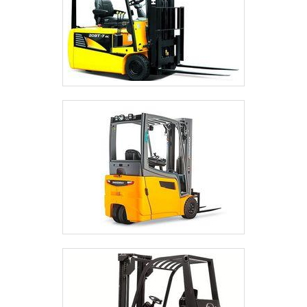
atender.GARANTIA DE QUALIDADE
COMPROVADASomente na L3 Rodas é
possível encontrar o que há de melhor em
rodas e peças para paleteiras. São
diversas opções disponibilizadas, como
rodas de nylon e roda direcional com
ótima qualidade e assertividade.Se
diferenciando dentro de seu segmento, a
empresa consegue também proporcionar
um atendimento cuidadoso e que busca a
satisfação do cliente. A L3 Rodas é uma
empresa que tem despontado no mercado
pela idoneidade em tudo que faz,
comprovando sua essência de trazer o
melhor para os parceiros..