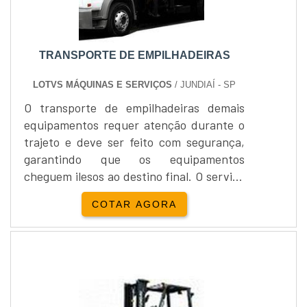
TRANSPORTE DE EMPILHADEIRAS
LOTVS MÁQUINAS E SERVIÇOS
/ JUNDIAÍ - SP
O transporte de empilhadeiras demais
equipamentos requer atenção durante o
trajeto e deve ser feito com segurança,
garantindo que os equipamentos
cheguem ilesos ao destino final. O serviço
contratado será feito com pontualidade
COTAR AGORA
cumprindo os prazos estipulados e
segurança, uma vez que os veículos são
monitorados por todo o trajeto,
protegendo o bem patrimonial e as
pessoas envolvidas.Além de
empilhadeiras, a empresa transporta