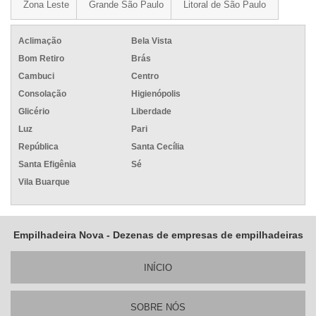
Zona Leste
Grande São Paulo
Litoral de São Paulo
Aclimação
Bela Vista
Bom Retiro
Brás
Cambuci
Centro
Consolação
Higienópolis
Glicério
Liberdade
Luz
Pari
República
Santa Cecília
Santa Efigênia
Sé
Vila Buarque
Empilhadeira Nova - Dezenas de empresas de empilhadeiras
INÍ­CIO
SOBRE NÓS