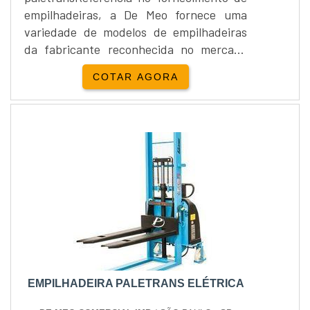
empilhadeiras, a De Meo fornece uma
variedade de modelos de empilhadeiras
da fabricante reconhecida no mercado
por sua qualidade, a Paletrans. Dentre os
COTAR AGORA
modelos comercializados, o cliente
encontra empilhadeiras dos tipos: -
Manual, - Elétrica, - Hidráulica, - E Semi
Elétrica. Segurança e qualidade
Adquirindo empilhadeira paletrans com a
De Meo, seu negócio está altamente cap...
EMPILHADEIRA PALETRANS ELÉTRICA