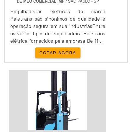
DE MEO COMERCIAL IMP
/ SÃO PAULO - SP
Empilhadeiras elétricas da marca
Paletrans são sinônimos de qualidade e
operação segura em sua indústriasEntre
os vários tipos de empilhadeira Paletrans
elétrica fornecidos pela empresa De Meo,
estão: - PX1229, - PT1635, - LE 1026A, -
COTAR AGORA
LE1034-C. As capacidades variam entre:
- 500 kg - 1000 kg, - 1500 kg, - 2000 kg, -
3000 kg.A capacidade de elevação, bem
como as capacidades de carga, variam de
acordo com as características técnicas de
ca...