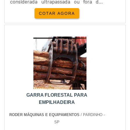
considerada ultrapassada ou fora das
normas padrão. Com essa renovação, o
COTAR AGORA
equipamento se torna apto a exercer
todas as suas funções iniciais. A
necessidade de realizar um procedimento
de retrofit de empilhadeiras vem dos
processos graduais de desgaste das
máquinas devido a fatores como o....
GARRA FLORESTAL PARA
EMPILHADEIRA
RODER MÁQUINAS E EQUIPAMENTOS
/ PARDINHO -
SP