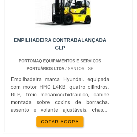
também: Máquinas....
EMPILHADEIRA CONTRABALANÇADA
GLP
PORTOMAQ EQUIPAMENTOS E SERVIÇOS
PORTUÁRIOS LTDA
/ SANTOS - SP
Empilhadeira marca Hyundai, equipada
com motor HMC L4KB, quatro cilindros,
GLP, freio mecânico/hidráulico, cabine
montada sobre coxins de borracha,
assento e volante ajustáveis, chassis
monobloco, protetor de carga.Capacidade
COTAR AGORA
de 1.500 a 3.000 kg, elevação 4.000 a
6.000 mm,torre simples/torre triplex....