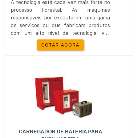
A tecnologia está cada vez mais forte no
processo florestal. As máquinas
responsáveis por executarem uma gama
de serviços ou que fabricam produtos
com um alto nível de tecnologia, vão
possibilitar que o trabalho consiga
COTAR AGORA
resultados com uma eficiência cada vez
maior em todos os serviços e dos
produtos desenvolvidos. Um equipamento
industrial que conquista mais espaço em
empresas e indústrias a cada dia que
passa é a garra florestal para empilhad....
CARREGADOR DE BATERIA PARA