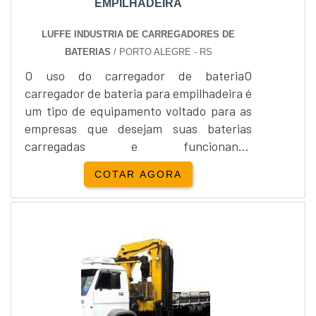
EMPILHADEIRA
LUFFE INDUSTRIA DE CARREGADORES DE
BATERIAS
/ PORTO ALEGRE - RS
O uso do carregador de bateriaO
carregador de bateria para empilhadeira é
um tipo de equipamento voltado para as
empresas que desejam suas baterias
carregadas e funcionando
novamente.Este carregador é muito
COTAR AGORA
usado por empresas que possuem grande
quantidade de empilhadeiras e querem
que as mesmas sempre estejam
funcionando.Vantagens do carregador -
Maior economia, - Um excelente custo x
benefício, - Equipamento moderno e
tecnológico, - Entre out....