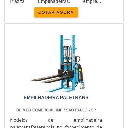
Piazza Empilhadeiras, empresa
distribuidora do produto, foi formada na
COTAR AGORA
cidade de Cravinhos / SP, e é líder no
mundo dos negócios. À vista disso, a rede
possui uma ampla linha de instrumentos
altamente capacitados para oferecer as
soluções mais adequadas para tipos
diversos de situações.Saiba...
EMPILHADEIRA PALETRANS
DE MEO COMERCIAL IMP
/ SÃO PAULO - SP
Modelos de empilhadeira
paletransReferência no fornecimento de