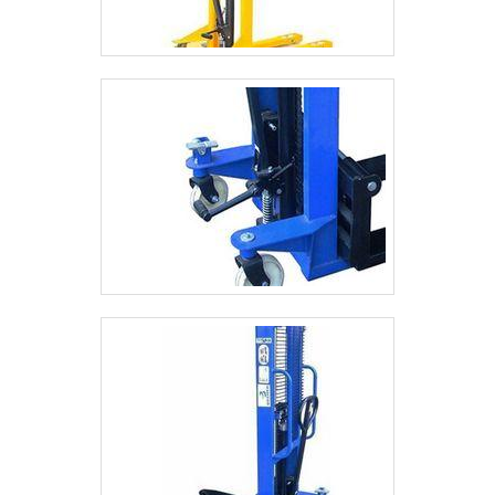
avaliações para saber se o equipamento
está em boas condições de uso e se está
apto para suprir com as mais variadas
necessidades apresentadas pelos
clientes.As empresas que fazem a compra
e venda de empilhadeira usada possuem
funcionários experientes que conseguem
realizar avaliações em todo tipo de
empilhadeira, seja ela uma empilhadeira
elétrica, uma empilhadeira manual, entre
outras.Mas para encontrar uma empresa
realmente qualificada para apresentar
empilhadeiras de qualidade, com alto nível
de tecnologia e modernidade, é
necessário fazer uma pesquisa de
mercado, onde poderão ser avaliados uma
série de detalhes sobre a empresa e sobre
as empilhadeiras que ela