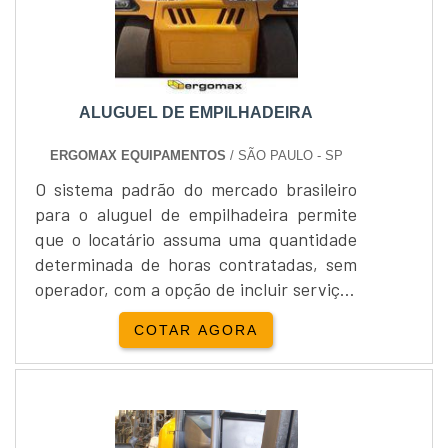
ALUGUEL DE EMPILHADEIRA
ERGOMAX EQUIPAMENTOS
/ SÃO PAULO - SP
O sistema padrão do mercado brasileiro
para o aluguel de empilhadeira permite
que o locatário assuma uma quantidade
determinada de horas contratadas, sem
operador, com a opção de incluir serviços
adicionais como: borracharia,
COTAR AGORA
manutenção 24 horas permanente,
abastecimento, seguro, entre
outros.Desta forma, você repassa as
demais responsabilidades para o locador
do equipamento e se dedica nas