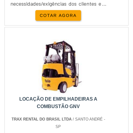
necessidades/exigências dos clientes e a
demanda do mercado. Com a equipe
COTAR AGORA
experiente da Empipapa, a garantia de
qualidade é evidente e isto pode ser
adquirido de uma forma bem simples e
rápida.Como adquirir a qualidade da
Locação de empilhadeira diária?Confira a
qualidade da Locação de empilhadeira
diária por meio....
LOCAÇÃO DE EMPILHADEIRAS A
COMBUSTÃO GNV
TRAX RENTAL DO BRASIL LTDA
/ SANTO ANDRÉ -
SP