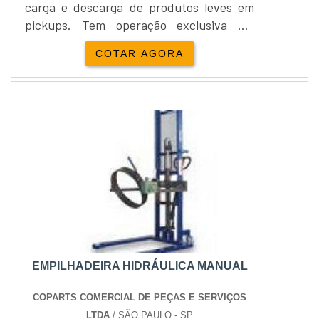
carga e descarga de produtos leves em
pickups. Tem operação exclusiva em
paletes abertos.Seu manuseio pode ser
COTAR AGORA
realizado tranquilamente sem
necessidade de operador especializado
em cursos definidos pois apresenta fácil
utilização e total segurança. Para garantir
todas as vantagens do equipamento, a
fabricante oferece garantia de 12...
EMPILHADEIRA HIDRÁULICA MANUAL
COPARTS COMERCIAL DE PEÇAS E SERVIÇOS
LTDA
/ SÃO PAULO - SP