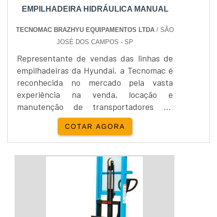
EMPILHADEIRA HIDRÁULICA MANUAL
TECNOMAC BRAZHYU EQUIPAMENTOS LTDA
/ SÃO
JOSÉ DOS CAMPOS - SP
Representante de vendas das linhas de
empilhadeiras da Hyundai, a Tecnomac é
reconhecida no mercado pela vasta
experiência na venda, locação e
manutenção de transportadores de
carga, a visão moderna da empresa faz da
COTAR AGORA
Tecnomac referência em serviços de
guidaste e tratores além das
empilhadeiras. A empilhadeira hidráulica
manual possui capacidade de carga de
1.000kg, com largura externa do garfo de
560 mm e comprimento útil do garfo e
1.1...