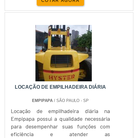
COTAR AGORA
comandos proporcionais, display digital e
rodas de poliuretano, proporciona
operação silenciosa, precisa e segura.
Disponível com baterias de chumbo-ácido
ou íon-lítio (recarga rápida em até 1 hora),
garante alta eficiência energética e baixo
custo de manutenção. Comercializada
pela Alphaquip, distribuidora autorizada
Paletrans, a PT16 conta com pronta
entrega, suporte técnico especializado,
condições comerciais flexíveis e pós-
LOCAÇÃO DE EMPILHADEIRA DIÁRIA
venda completo.
EMPIPAPA
/ SÃO PAULO - SP
Locação de empilhadeira diária na
Empipapa possui a qualidade necessária
para desempenhar suas funções com
eficiência e atender as