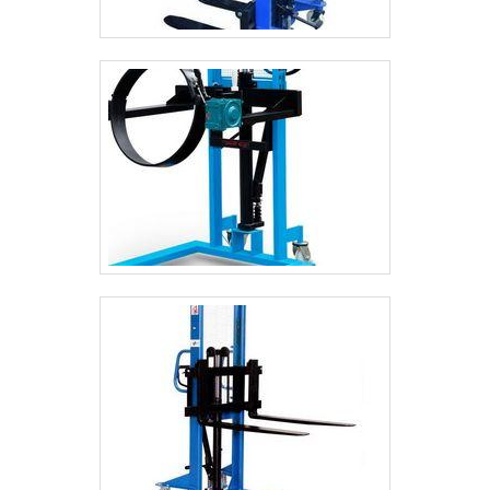
oferece.QUALIDADE EM COMPRA E
VENDA DE EMPILHADEIRAS
USADASEntre em contato agora mesmo
com a Empicarga para conhecer um
pouco mais de todas as empilhadeiras de
qualidade que a empresa coloca à
disposição de seus clientes. A Empicarga
possui uma longa experiência no mercado
e, desde sua fundação, conquista cada
vez mais clientes..