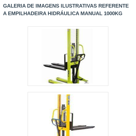
volume ou o tamanho destas. Elas são
GALERIA DE IMAGENS ILUSTRATIVAS REFERENTE
utilizadas em estabelecimentos
A EMPILHADEIRA HIDRÁULICA MANUAL 1000KG
como:Galpões;Estoques de lojas;Fábricas
dos mais variados segmentos;Entre
outros.EQUIPAMENTOS USADOS
GARANTEM MAIOR ECONOMIAA procura
por empilhadeiras usadas continua
grande, e isso se deve ao fato de esse tipo
de equipamento conseguir ser
encontrado em até 40% do valor de um
equipamento novo. Ou seja, adquirir um
equipamento usado pode evitar que a
empresa gaste muito dinheiro.No
entanto, é importante lembrar que as
empilhadeiras usadas, antes de serem
adquiridas pelas empresas e,
consequentemente, serem colocadas à
disposição de todos os clientes, recebem