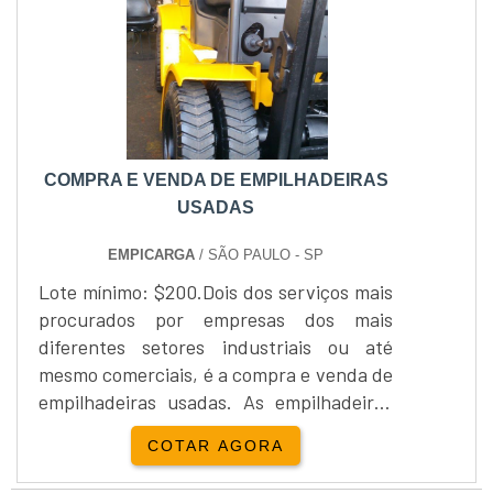
operações de sua empresa, tendo total
foco sobre o me....
COMPRA E VENDA DE EMPILHADEIRAS
USADAS
EMPICARGA
/ SÃO PAULO - SP
Lote mínimo: $200.Dois dos serviços mais
procurados por empresas dos mais
diferentes setores industriais ou até
mesmo comerciais, é a compra e venda de
empilhadeiras usadas. As empilhadeiras
são equipamentos que podem ajudar na
COTAR AGORA
locomoção e transporte de uma série de
cargas, independentemente de qual for o