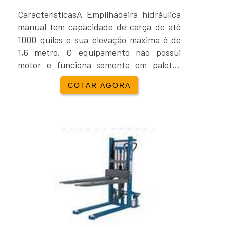
CaracterísticasA Empilhadeira hidráulica
manual tem capacidade de carga de até
1000 quilos e sua elevação máxima é de
1,6 metro. O equipamento não possui
motor e funciona somente em paletes
abertos. Por conta do seu formato de
COTAR AGORA
fabricação, não possui capacidade de
transportar outros materiais.Por se tratar
de um produto de uso manual a
Empilhadeira hidráulica manual não
precisa de curso de certificação para a
utilização, por não possuir ...