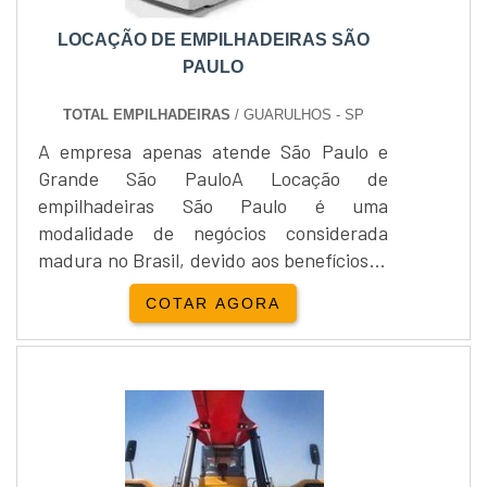
LOCAÇÃO DE EMPILHADEIRAS SÃO
PAULO
TOTAL EMPILHADEIRAS
/ GUARULHOS - SP
A empresa apenas atende São Paulo e
Grande São PauloA Locação de
empilhadeiras São Paulo é uma
modalidade de negócios considerada
madura no Brasil, devido aos benefícios já
contabilizados pelas empresas.Também é
COTAR AGORA
comum, ao comprar o equipamento, o
cliente não seguir rigorosamente o que
determina o manual do fabricante. Com
isso, o custo de manutenção que tende a
ser inicialmente menor irá aumentar
substancialmente ao longo do tempo.Por
isso, as....