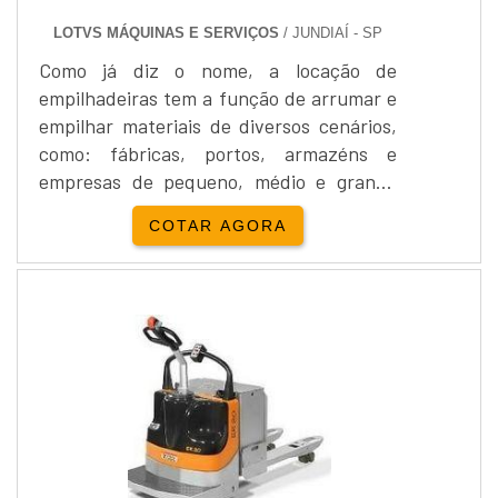
LOTVS MÁQUINAS E SERVIÇOS
/ JUNDIAÍ - SP
Como já diz o nome, a locação de
empilhadeiras tem a função de arrumar e
empilhar materiais de diversos cenários,
como: fábricas, portos, armazéns e
empresas de pequeno, médio e grande
porte.Ela é excelente para o transporte
COTAR AGORA
horizontal interno e armazenamento.
Com fácil manuseio, as máquinas são
equipadas e possuem uma boa
aceleração. Pensando em custo-
benefício, identificar qual é a melhor
opção depende da finalidade que a
empilhadeira terá....