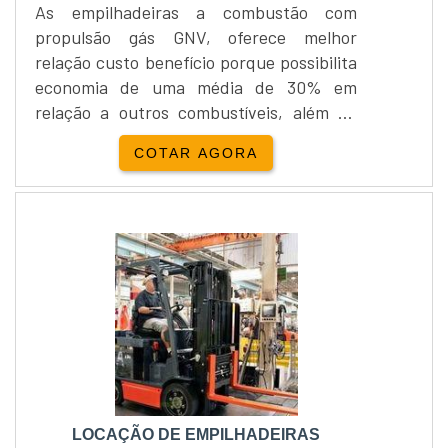
As empilhadeiras a combustão com
propulsão gás GNV, oferece melhor
relação custo benefício porque possibilita
economia de uma média de 30% em
relação a outros combustíveis, além de
melhorias no armazenamento e
COTAR AGORA
abastecimento do gás.A locação de
empilhadeiras a combustão GNV
proporciona também menor agressão ao
meio ambiente devido à reduzida emissão
de gases nocivos. São compactas e
possibilitam operações rápidas e seguras
para a movimentação e....
LOCAÇÃO DE EMPILHADEIRAS