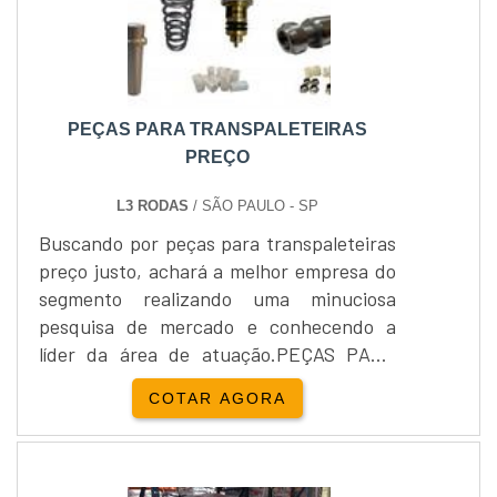
e modo que outros compradores possam usufruir de
eus benefícios e funcionalidades. Na prática, este
quipamento pode ser utilizado em diversos locais,
omo:Distribuidoras;Estoque;Transportadoras;Entre
PEÇAS PARA TRANSPALETEIRAS
utras.Além disso, este serviço é capaz de oferecer
PREÇO
uma grande variedade de benefícios, porém, é
ssencial que esta ação seja realizada com o apoio de
L3 RODAS
/ SÃO PAULO - SP
uma empresa especializada, que possa sempre
Buscando por peças para transpaleteiras
arantir que o produto será comercializado com o
preço justo, achará a melhor empresa do
alor justo. Essas empresas passam o equipamento
segmento realizando uma minuciosa
om um processo de revisão e manutenção, de modo
pesquisa de mercado e conhecendo a
que o próximo comprador possa usufruir do
líder da área de atuação.PEÇAS PARA
quipamento e de seus benefícios, como se ele fosse
TRANSPALETEIRAS PREÇO JUSTO E
novo.UMA DAS MELHORES EMPRESAS QUE
COTAR AGORA
ACESSÍVELQuem quer encontrar peças
COMPRAM EMPILHADEIRAS USADASSe você está a
para transpaleteiras preço acessível e em
procura de uma empresa especializada no ramo,
uma empresa comprometida com os
apaz de oferecer uma proposta atrativa em seu
serviços, acha a L3 Rodas.
quipamento, conte com o apoio da Empicarga, que