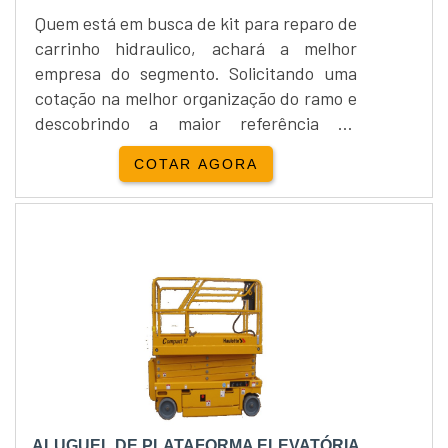
Quem está em busca de kit para reparo de
carrinho hidraulico, achará a melhor
empresa do segmento. Solicitando uma
cotação na melhor organização do ramo e
descobrindo a maior referência de
qualidade da área de atuação.UM POUCO
COTAR AGORA
MAIS SOBRE KIT PARA REPARO DE
CARRINHO HIDRAULICOQuem quer
encontrar kit para reparos de carrinho
hidraulico em uma empresa
comprometida com os serviços, acha a L3
Rodas. Disponibilizando para os clientes
rodas de nylon e roda de carga,
garantindo o que há de melhor na
atualidade.Sem perder o foco em kit para
reparo de carrinho hidraulico, sempre
deve-se buscar uma empresa que tenha
ALUGUEL DE PLATAFORMA ELEVATÓRIA