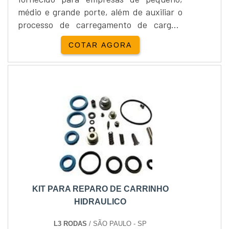
médio e grande porte, além de auxiliar o
processo de carregamento de cargas,
deslocamento de paletes e otimização do
COTAR AGORA
tempo, o aluguel de empilhadeiras é
recomendado para reduzir os custos com
a compra de novas máquinas. Os
benefícios do aluguel deste
equipamento A procura de novos
equipamentos pode defasar o capital
inicial de u....
KIT PARA REPARO DE CARRINHO
HIDRAULICO
L3 RODAS
/ SÃO PAULO - SP