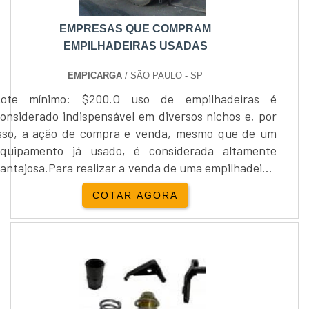
EMPRESAS QUE COMPRAM
EMPILHADEIRAS USADAS
EMPICARGA
/ SÃO PAULO - SP
Lote mínimo: $200.O uso de empilhadeiras é
onsiderado indispensável em diversos nichos e, por
sso, a ação de compra e venda, mesmo que de um
equipamento já usado, é considerada altamente
antajosa.Para realizar a venda de uma empilhadeira,
é possível contar com o apoio de empresas que
COTAR AGORA
ompram empilhadeiras usadas, especializadas no
ramo, e que possam avaliar corretamente o
equipamento e pagar o quanto ele vale.VÁRIOS
BENEFÍCIOS E FUNCIONALIDADESEstes
quipamentos são considerados de alto investimento,
or isso, se ainda estiver em boas condições, é
ossível realizar a venda por um valor mais atrativo,