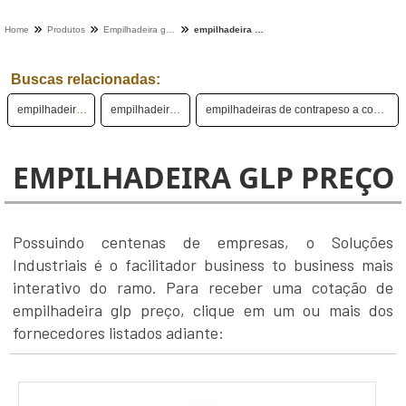
Home
Produtos
Empilhadeira glp - Categoria
empilhadeira glp preço
Buscas relacionadas:
empilhadeira glp 40l 7
empilhadeira a gás glp
empilhadeiras de contrapeso a combustão glp 7 toneladas
EMPILHADEIRA GLP PREÇO
Possuindo centenas de empresas, o Soluções
Industriais é o facilitador business to business mais
interativo do ramo. Para receber uma cotação de
empilhadeira glp preço, clique em um ou mais dos
fornecedores listados adiante: