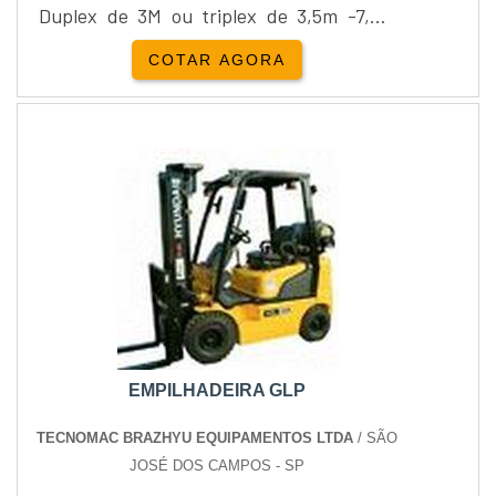
Duplex de 3M ou triplex de 3,5m -7,0m
Com opção: Deslocador lateral, além de
COTAR AGORA
quatro vias.Estas vantagens podem ser
colocadas em prática com a compra do
produto atráves de um clique no botão
abaixo. Se necessário, contate a Tecfork
Empilhadeiras por meio de seu telelefone
ou email pedindo mais informações sobr...
EMPILHADEIRA GLP
TECNOMAC BRAZHYU EQUIPAMENTOS LTDA
/ SÃO
JOSÉ DOS CAMPOS - SP