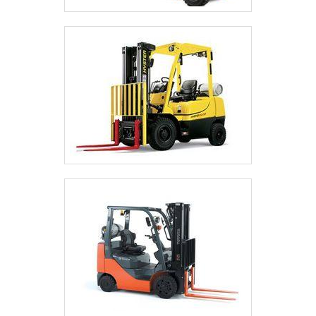
de poliuretano e roda direcional.É
comprometida com os serviços e
altamente qualificada, características
possíveis pelo fato de a empresa ter
escritório de alta qualidade onde são
realizadas as atividades e equipamentos
de última geração. Tudo isso, somado à
performance de uma equipe de
colaboradores proativos e a funcionários
eficientes, fecha todo o ciclo de entrega
com excelência para toda a carteira de
clientes..