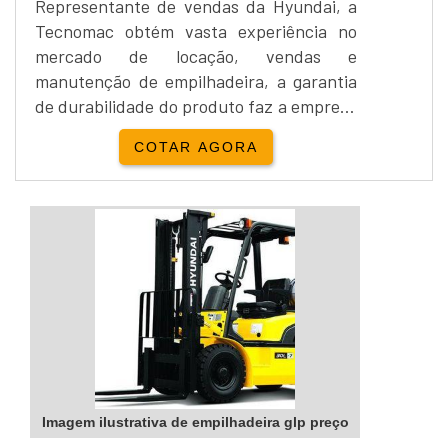
Representante de vendas da Hyundai, a
Tecnomac obtém vasta experiência no
mercado de locação, vendas e
manutenção de empilhadeira, a garantia
de durabilidade do produto faz a empresa
ser uma das mais modernas no mercado
COTAR AGORA
de transportadoras de cargas.A
empilhadeira GLP da Hyundai obtém
capacidade de carga de 3.000 kg sendo
que o peso operacional é de 4.196 kg, para
utilizar o equipamento o controlador deve
estar sentado e portar de EPI, a...
Imagem ilustrativa de empilhadeira glp preço