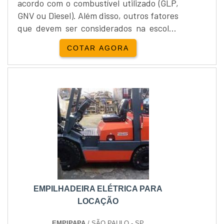
acordo com o combustível utilizado (GLP,
GNV ou Diesel). Além disso, outros fatores
que devem ser considerados na escolha
do combustível a ser utilizado na
COTAR AGORA
empilhadeira são a facilidade para
abastecimento e o local de operação.A
locação de empilhadeiras a combustão a
GLP é indicada para operações em locais
aberto podendo ser utilizadas em locais
cobertos, devido a sua baixa....
EMPILHADEIRA ELÉTRICA PARA
LOCAÇÃO
EMPIPAPA
/ SÃO PAULO - SP