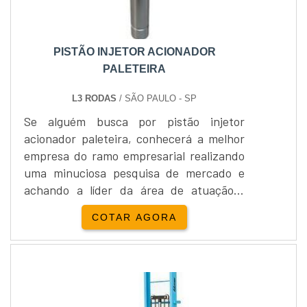
PISTÃO INJETOR ACIONADOR
PALETEIRA
L3 RODAS
/ SÃO PAULO - SP
Se alguém busca por pistão injetor
acionador paleteira, conhecerá a melhor
empresa do ramo empresarial realizando
uma minuciosa pesquisa de mercado e
achando a líder da área de atuação.É
importante lembrar que o produto deve
COTAR AGORA
ser adquirido com empresas
especializadas. Esse tipo de cuidado
ajuda a garantir a qualidade e
durabilidade dos materiais, além de evitar
prejuízos com substituições frequentes