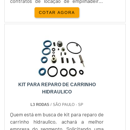
contratos de locação de empilhadeiras
podem variar de uma diária à necessidade
COTAR AGORA
do cliente, sempre com intuito de
proporcionar o melhor para os
clientes.Locação e venda Yale
Empilhadeira:Além da locação de
empilhadeiras, a Empipapa realiza a
venda de empilhadeira...
KIT PARA REPARO DE CARRINHO
HIDRAULICO
L3 RODAS
/ SÃO PAULO - SP
Quem está em busca de kit para reparo de
carrinho hidraulico, achará a melhor
empresa do segmento. Solicitando uma