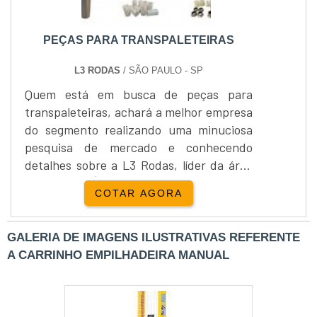
PEÇAS PARA TRANSPALETEIRAS
L3 RODAS
/ SÃO PAULO - SP
Quem está em busca de peças para
transpaleteiras, achará a melhor empresa
do segmento realizando uma minuciosa
pesquisa de mercado e conhecendo
detalhes sobre a L3 Rodas, líder da área
de atuação.É importante lembrar que o
COTAR AGORA
produto deve ser adquirido com empresas
especializadas. Esse tipo de cuidado
ajuda a garantir a qualidade e
GALERIA DE IMAGENS ILUSTRATIVAS REFERENTE
durabilidade dos materiais, além de evitar
A CARRINHO EMPILHADEIRA MANUAL
prejuízos com substituições frequentes
de peças defeituosas. Assim, é possível
poupar gastos desnecessários. MAIS