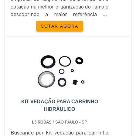
cotação na melhor organização do ramo e
descobrindo a maior referência de
qualidade da área de atuação.UM POUCO
COTAR AGORA
MAIS SOBRE KIT PARA REPARO DE
CARRINHO HIDRAULICOQuem quer
encontrar kit para reparos de carrinho
hidraulico em uma empresa
comprometida com os serviços, acha a L3
Rodas. Disponibilizando para os clientes
rodas de...
KIT VEDAÇÃO PARA CARRINHO
HIDRÁULICO
L3 RODAS
/ SÃO PAULO - SP
Buscando por kit vedação para carrinho