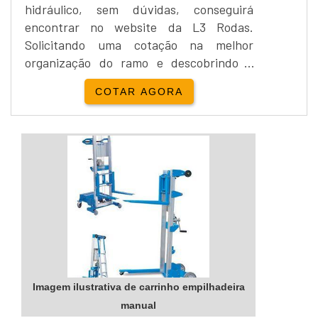
hidráulico, sem dúvidas, conseguirá
encontrar no website da L3 Rodas.
Solicitando uma cotação na melhor
organização do ramo e descobrindo a
maior referência de qualidade da área de
COTAR AGORA
atuação, a aquisição é mais segura.É
importante lembrar que o produto deve
ser adquirido com empresas
especializadas. Esse tipo de cuidado
ajuda a garantir a qualidade e
durabilidade dos materiais, além de evitar
prejuíz...
Imagem ilustrativa de carrinho empilhadeira
manual