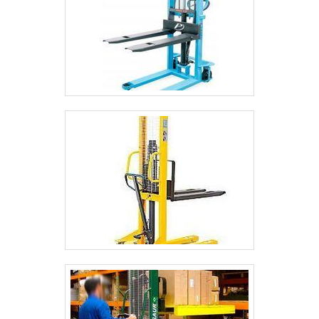
motivos pelos quais a L3 Rodas é a melhor
escolha quando precisar de peças para
transpaleteiras: Comprometida com os
serviços; Responsável; Altamente
qualificada; Inovadora; Segura. A
MELHOR EMPRESA DO
SEGMENTOSomente na L3 Rodas é
possível encontrar o que há de melhor em
peças para transpaleteiras. É possível
encontrar itens variados com tecnologia
de ponta, como rodas de nylon e kit
vedação.É comprometida com os serviços
e segura, qualificações construídas por
focar suas ações no resultado final, tendo
escritório de alta qualidade onde são
realizadas as atividades e equipamentos
de última geração. Tudo isso, unido a um
time de colaboradores proativos e