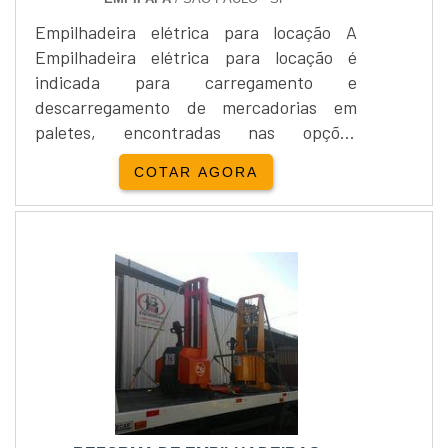
Empilhadeira elétrica para locação A
Empilhadeira elétrica para locação é
indicada para carregamento e
descarregamento de mercadorias em
paletes, encontradas nas opções
mecânicas e automáticas para atender as
COTAR AGORA
mais variadas aplicações.As
empilhadeiras elétricas são movidas a
eletricidade e possuem alto grau de giro
que possibilita manobras em seu próprio
eixo. Um item importante é sua operação
silenciosa, com a Empilhadeira elétrica
para locaçã....