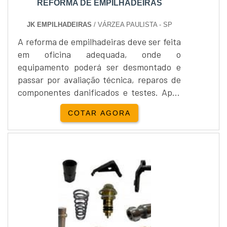
REFORMA DE EMPILHADEIRAS
JK EMPILHADEIRAS
/ VÁRZEA PAULISTA - SP
A reforma de empilhadeiras deve ser feita
em oficina adequada, onde o
equipamento poderá ser desmontado e
passar por avaliação técnica, reparos de
componentes danificados e testes. Após
avaliação técnica, o equipamento pode
COTAR AGORA
ser desmontado completamente e ter
componentes com problemas substituídos
por peças originais durante a
reforma.Procedimentos que podem ser
realizadosO serviço de reforma em
empilhadeiras pode ser feito em
empilhadeiras elé....