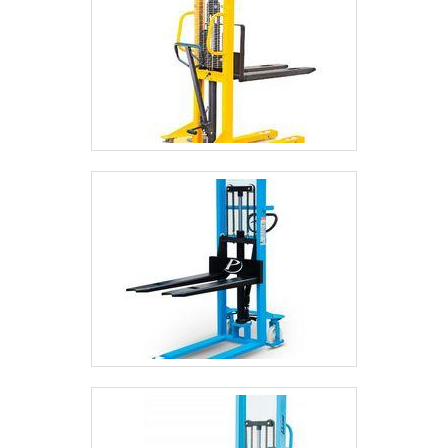
DETALHES SOBRE AS PEÇAS PARA
TRANSPALETEIRASSe alguém quer
achar peças para transpaleteiras em uma
empresa altamente qualificada, acha a L3
Rodas. Na organização, é possível
encontrar peças de reposição para
paleteiras e roda de carga, visando
sempre a qualidade final para a
fidelização do cliente.Ainda focando em
peças para transpaleteiras, sempre deve-
se buscar uma empresa que tenha
produtos e serviços com ótima qualidade
e proteção, pontos importantes que ficam
de fora no planejamento de empresas que
visam apenas o lucro, deixando a desejar
nos outros fatores.Existem muitas formas
diferentes de demonstrar conhecimento e
autoridade em uma área de atuação. Os