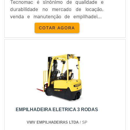
Tecnomac é sinônimo de qualidade e
durabilidade no mercado de locação,
venda e manutenção de empilhadeira,
sendo a representante da Hyundai. A
COTAR AGORA
Tecnomac é a garantia de sucesso e
durabilidade do produto adquirido.A
empilhadeira elétrica 20BRJ 7ac possui
capacidade de carga de 2.000 kg, o raio
de giro do equipamento é de 1.735 mm,
tendo bateria de 48V560Ah, com freio
elé....
EMPILHADEIRA ELETRICA 3 RODAS
VWV EMPILHADEIRAS LTDA
/ SP