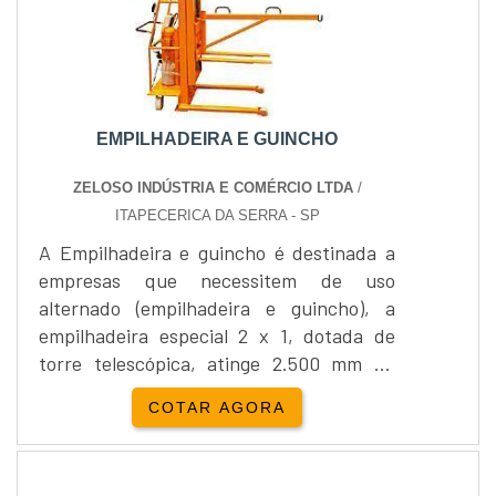
EMPILHADEIRA E GUINCHO
ZELOSO INDÚSTRIA E COMÉRCIO LTDA
/
ITAPECERICA DA SERRA - SP
A Empilhadeira e guincho é destinada a
empresas que necessitem de uso
alternado (empilhadeira e guincho), a
empilhadeira especial 2 x 1, dotada de
torre telescópica, atinge 2.500 mm de
altura, elevando até 500 kg de carga. A
COTAR AGORA
Empilhadeira e guincho possui braço
entre as pernas e, na sua base móvel de
elevação, dispositivo com lança removível