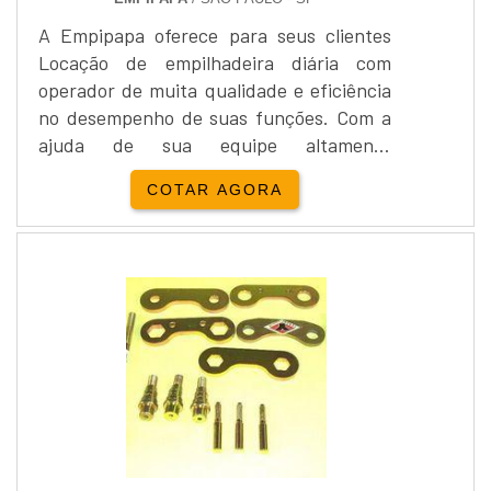
A Empipapa oferece para seus clientes
Locação de empilhadeira diária com
operador de muita qualidade e eficiência
no desempenho de suas funções. Com a
ajuda de sua equipe altamente
qualificada e experiente a empresa possui
COTAR AGORA
credibilidade quando se trata de Locação
de empilhadeira diária com operador.Além
da Locação de empilhadeira diária com
operador, a Empipapa realiza a venda de
empilhadeiras novas e usadas de vários
modelos, marcas e capacid....