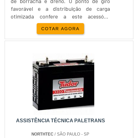
de borracha e dreno. O ponto de giro
favorável e a distribuição de carga
otimizada confere a este acessório
equilíbrio e robustez. Construído de aço
COTAR AGORA
resistente com solda estanque contra
vazamentos e bordas reforçadas......
ASSISTÊNCIA TÉCNICA PALETRANS
NORTHTEC
/ SÃO PAULO - SP