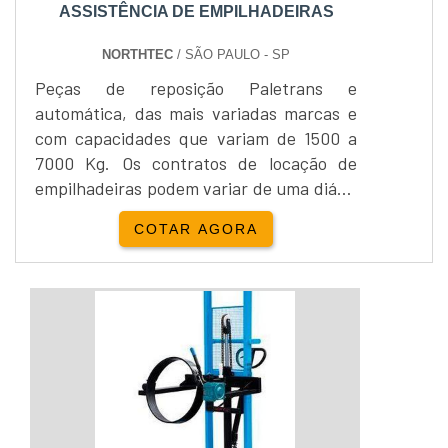
ASSISTÊNCIA DE EMPILHADEIRAS
NORTHTEC
/ SÃO PAULO - SP
Peças de reposição Paletrans e
automática, das mais variadas marcas e
com capacidades que variam de 1500 a
7000 Kg. Os contratos de locação de
empilhadeiras podem variar de uma diária
à necessidade do cliente, sempre com
COTAR AGORA
intuito de proporcionar o melhor para os
clientes.Locação e venda Yale
Empilhadeira:Além da locação de
empilhadeiras, a Empipapa realiza a
venda de empilhadeira...