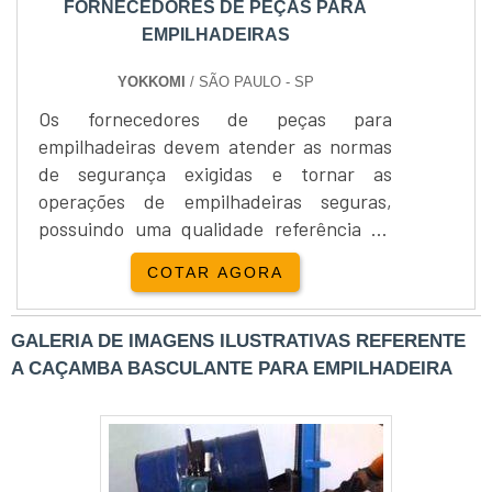
FORNECEDORES DE PEÇAS PARA
EMPILHADEIRAS
YOKKOMI
/ SÃO PAULO - SP
Os fornecedores de peças para
empilhadeiras devem atender as normas
de segurança exigidas e tornar as
operações de empilhadeiras seguras,
possuindo uma qualidade referência no
mercado, para que toda e qualquer
COTAR AGORA
possibilidade de falha seja descartada.
Existem várias marcas eficientes no
mercado, tais como Nissan, Hyster, Clark,
GALERIA DE IMAGENS ILUSTRATIVAS REFERENTE
Yale, entre diversas outras.Principais
A CAÇAMBA BASCULANTE PARA EMPILHADEIRA
materiais de qualidade Faróis e lanternas
para empilhadeiras, Estrodo de LED, Si....